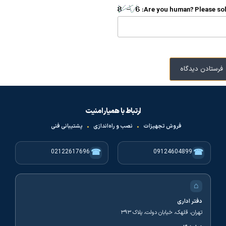
Are you human? Please sol
ارتباط با همیار امنیت
فروش تجهیزات
•
نصب و راه‌اندازی
•
پشتیبانی فنی
☎
☎
02122617696
09124604899
⌂
دفتر اداری
تهران، قلهک، خیابان دولت، پلاک ۳۹۳