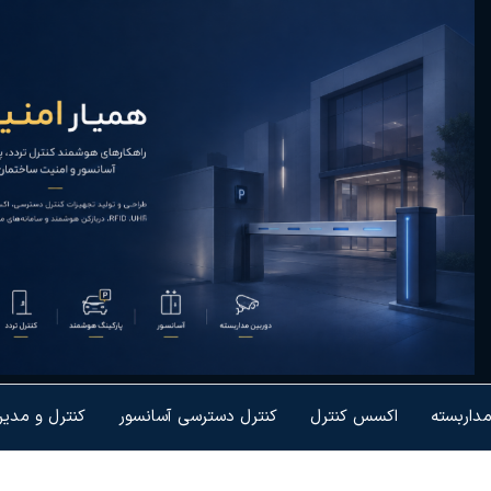
یار
رل تردد و
شمندسازی
نیت
یزات
مداربسته
اکسس کنترل
کنترل دسترسی آسانسور
کنترل و مدی