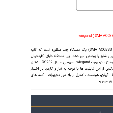
اکسس کنترل 3MA تریما (3MA ACCESS CONTROL) یک دستگاه چند منظوره است که کلیه
دور و شارژ را پوشش می دهد. این دستگاه دارای کارتخوان
مایفر ۱۳/۵۶ مگاهرتز ، کارتخوان ۱۲۵ کیلوهرتز ، دو پورت wiegand ، خروجی سریال RS232 ، کنترل
بی از این قابلیت ها با توجه به نیاز و کاربرد در اختیار
 ، آبیاری هوشمند ، کنترل از راه دور تجهیزات ، کمد های
اق سرور و…
–
+