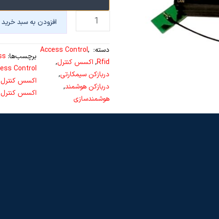
ا
افزودن به سبد خرید
ک
س
دسته:
, 
Access Control
س
برچسب‌ها:
ss
Rfid
, 
اکسس کنترل
, 
ک
ess Control
دربازکن سیمکارتی
, 
ن
اکسس کنترل ت
دربازکن هوشمند
, 
ت
اکسس کنترل 
هوشمندسازی
ر
ل
3
M
A
ت
ر
ی
م
ا