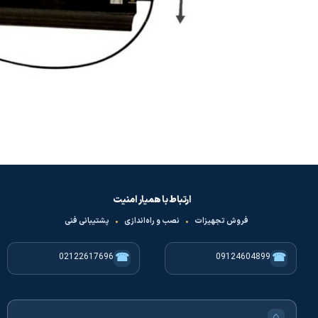
ارتباط با همیار امنیت
فروش تجهیزات
•
نصب و راه‌اندازی
•
پشتیبانی فنی
☎
☎
02122617696
09124604899
⌂