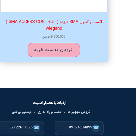
اکسس کنترل 3MA تریما ( 3MA ACCESS CONTROL )
wiegand
9,500,000
تومان
افزودن به سبد خرید
ارتباط با همیار امنیت
فروش تجهیزات
•
نصب و راه‌اندازی
•
پشتیبانی فنی
☎
☎
02122617696
09124604899