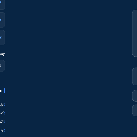
جست
خ
ارت
کدی
اکس
ارت