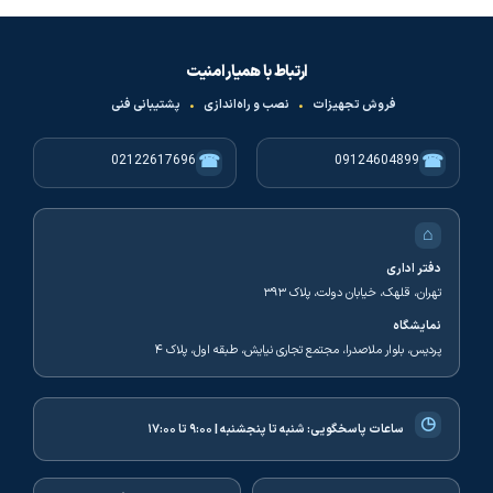
ارتباط با همیار امنیت
فروش تجهیزات
•
نصب و راه‌اندازی
•
پشتیبانی فنی
☎
☎
02122617696
09124604899
⌂
دفتر اداری
تهران، قلهک، خیابان دولت، پلاک ۳۹۳
نمایشگاه
پردیس، بلوار ملاصدرا، مجتمع تجاری نیایش، طبقه اول، پلاک ۴
◷
ساعات پاسخگویی:
شنبه تا پنجشنبه | ۹:۰۰ تا ۱۷:۰۰