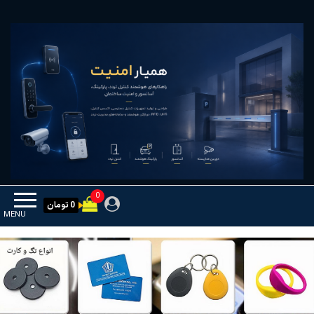
Ski
همیار امنیت
کنترل تردد و هوشمندسازی تجهیزات
t
th
conten
0
0 تومان
MENU