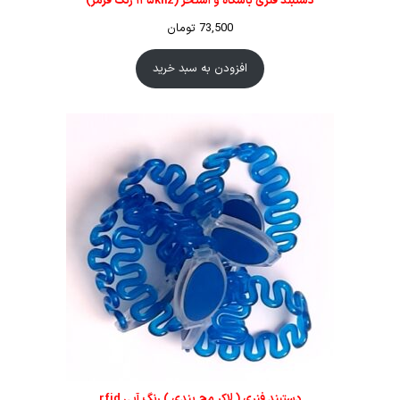
دستبند فنری باشگاه و استخر (۱۲۵khz رنگ قرمز)
73,500
تومان
افزودن به سبد خرید
دستبند فنری ( لاکر مچ بندی ) رنگ آبی rfid