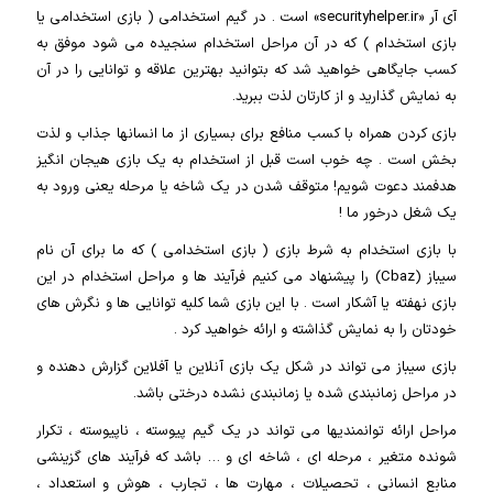
آی آر «securityhelper.ir» است . در گیم استخدامی ( بازی استخدامی یا
بازی استخدام ) که در آن مراحل استخدام سنجیده می شود موفق به
کسب جایگاهی خواهید شد که بتوانید بهترین علاقه و توانایی را در آن
به نمایش گذارید و از کارتان لذت ببرید.
بازی کردن همراه با کسب منافع برای بسیاری از ما انسانها جذاب و لذت
بخش است . چه خوب است قبل از استخدام به یک بازی هیجان انگیز
هدفمند دعوت شویم! متوقف شدن در یک شاخه یا مرحله یعنی ورود به
یک شغل درخور ما !
با بازی استخدام به شرط بازی ( بازی استخدامی ) که ما برای آن نام
سیباز (Cbaz) را پیشنهاد می کنیم فرآیند ها و مراحل استخدام در این
بازی نهفته یا آشکار است . با این بازی شما کلیه توانایی ها و نگرش های
خودتان را به نمایش گذاشته و ارائه خواهید کرد .
بازی سیباز می تواند در شکل یک بازی آنلاین یا آفلاین گزارش دهنده و
در مراحل زمانبندی شده یا زمانبندی نشده درختی باشد.
مراحل ارائه توانمندیها می تواند در یک گیم پیوسته ، ناپیوسته ، تکرار
شونده متغیر ، مرحله ای ، شاخه ای و … باشد که فرآیند های گزینشی
منابع انسانی ، تحصیلات ، مهارت ها ، تجارب ، هوش و استعداد ،