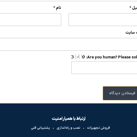
یل
*
نام
*
 سایت
Are you human? Please sol
ارتباط با همیار امنیت
فروش تجهیزات
•
نصب و راه‌اندازی
•
پشتیبانی فنی