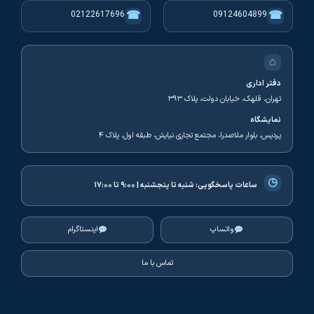
☎
☎
02122617696
09124604899
⌂
دفتر اداری
تهران، قلهک، خیابان دولت، پلاک ۳۹۳
نمایشگاه
پردیس، بلوار ملاصدرا، مجتمع تجاری نیایش، طبقه اول، پلاک ۴
◷
ساعات پاسخگویی:
شنبه تا پنجشنبه | ۹:۰۰ تا ۱۷:۰۰
واتساپ
اینستاگرام
تماس با ما