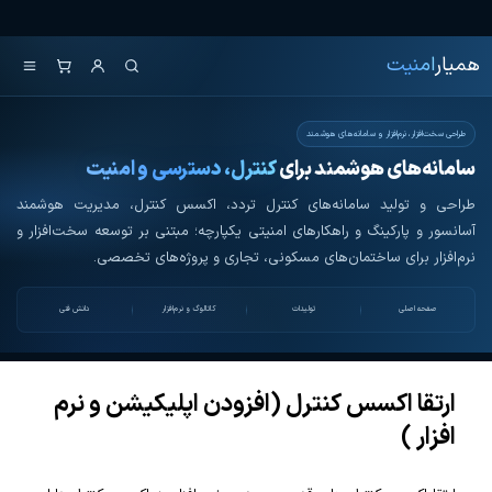
Ski
همیار امنیت
کنترل تردد و هوشمندسازی تجهیزات
t
همیار
امنیت
th
conten
طراحی سخت‌افزار، نرم‌افزار و سامانه‌های هوشمند
سامانه‌های هوشمند برای
کنترل، دسترسی و امنیت
طراحی و تولید سامانه‌های کنترل تردد، اکسس کنترل، مدیریت هوشمند
آسانسور و پارکینگ و راهکارهای امنیتی یکپارچه؛ مبتنی بر توسعه سخت‌افزار و
نرم‌افزار برای ساختمان‌های مسکونی، تجاری و پروژه‌های تخصصی.
صفحه اصلی
تولیدات
کاتالوگ و نرم‌افزار
دانش فنی
ارتقا اکسس کنترل (افزودن اپلیکیشن و نرم
افزار )