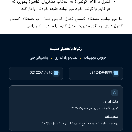
کنترل با wifi گوشی ( به انتخاب مشتریان گرامی) بطوری که
هر کاربر با گوشی خود می تواند طبقه خودش را باز کند
ما می توانیم دستگاه اکسس کنترل قدیمی شما را به دستگاه اکسس
کنترل دارای نرم افزار مدیریت تبدیل کنیم. با ما در تماس باشید
ارتباط با همیار امنیت
فروش تجهیزات
•
نصب و راه‌اندازی
•
پشتیبانی فنی
☎
☎
02122617696
09124604899
⌂
دفتر اداری
تهران، قلهک، خیابان دولت، پلاک ۳۹۳
نمایشگاه
پردیس، بلوار ملاصدرا، مجتمع تجاری نیایش، طبقه اول، پلاک ۴