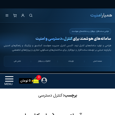
Ski
همیار امنیت
کنترل تردد و هوشمندسازی
t
تجهیزات
همیار
امنیت
th
conten
طراحی سخت‌افزار، نرم‌افزار و سامانه‌های هوشمند
سامانه‌های هوشمند برای
کنترل، دسترسی و امنیت
طراحی و تولید سامانه‌های کنترل تردد، اکسس کنترل، مدیریت هوشمند آسانسور و پارکینگ و راهکارهای امنیتی
یکپارچه؛ مبتنی بر توسعه سخت‌افزار و نرم‌افزار برای ساختمان‌های مسکونی، تجاری و پروژه‌های تخصصی.
صفحه اصلی
تولیدات
کاتالوگ و نرم‌افزار
دانش فنی
0
0 تومان
MENU
برچسب:
کنترل دسترسی