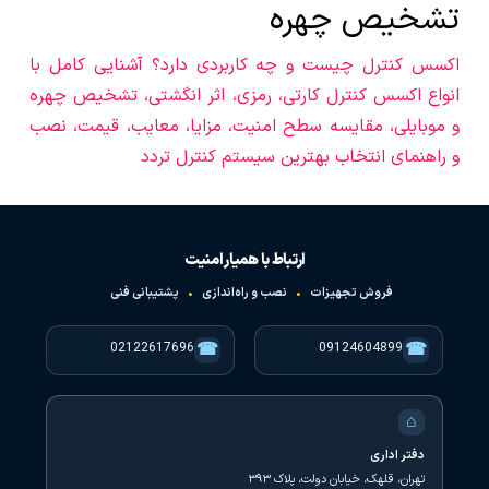
تشخیص چهره
اکسس کنترل چیست و چه کاربردی دارد؟ آشنایی کامل با
انواع اکسس کنترل کارتی، رمزی، اثر انگشتی، تشخیص چهره
و موبایلی، مقایسه سطح امنیت، مزایا، معایب، قیمت، نصب
و راهنمای انتخاب بهترین سیستم کنترل تردد
ارتباط با همیار امنیت
فروش تجهیزات
•
نصب و راه‌اندازی
•
پشتیبانی فنی
☎
☎
02122617696
09124604899
⌂
دفتر اداری
تهران، قلهک، خیابان دولت، پلاک ۳۹۳