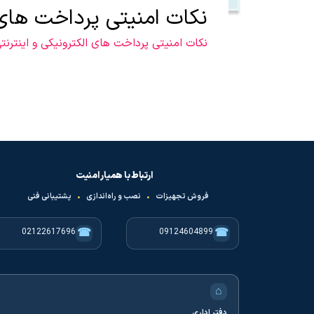
نکات امنیتی پرداخت های 
نکات امنیتی پرداخت های الکترونیکی و اینترنتی 
صفحه‌بندی
نوشته‌ها
ارتباط با همیار امنیت
فروش تجهیزات
•
نصب و راه‌اندازی
•
پشتیبانی فنی
☎
☎
02122617696
09124604899
⌂
دفتر اداری