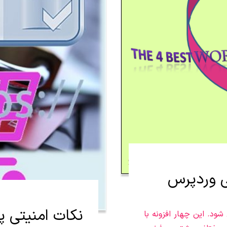
ی وردپرس
نکات امنیتی پ
ود. این چهار افزونه با