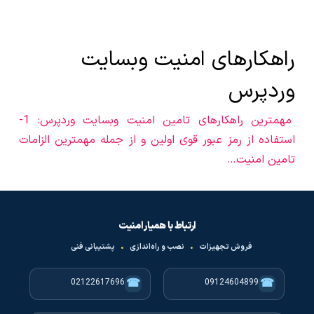
راهکارهای امنیت وبسایت
وردپرس
مهمترین راهکارهای تامین امنیت وبسایت وردپرس: 1-
استفاده از رمز عبور قوی اولین و از جمله مهمترین الزامات
تامین امنیت…
ارتباط با همیار امنیت
فروش تجهیزات
•
نصب و راه‌اندازی
•
پشتیبانی فنی
☎
☎
02122617696
09124604899