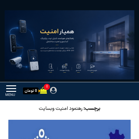
Ski
همیار امنیت
کنترل تردد و هوشمندسازی
t
تجهیزات
th
conten
0
0 تومان
MENU
برچسب:
رهنمود امنیت وبسایت