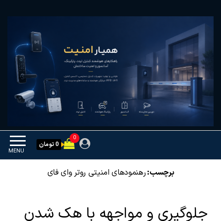
Ski
همیار امنیت
کنترل تردد و هوشمندسازی
t
تجهیزات
th
conten
0
0 تومان
MENU
برچسب:
رهنمودهای امنیتی روتر وای فای
جلوگیری و مواجهه با هک شدن