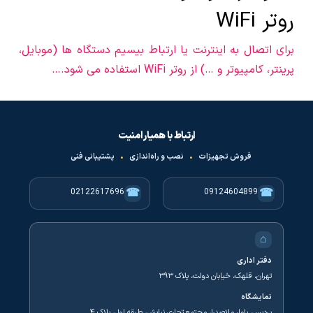
روتر WiFi
برای اتصال به اینترنت یا ارتباط بیسیم دستگاه ها (موبایل،
پرینتر، کامپیوتر و …) از روتر WiFi استفاده می شود.…
ارتباط با همیار امنیت
فروش تجهیزات
•
نصب و راه‌اندازی
•
پشتیبانی فنی
☎
☎
02122617696
09124604899
⌂
دفتر اداری
تهران، قلهک، خیابان دولت، پلاک ۳۹۳
نمایشگاه
پردیس، بلوار ملاصدرا، مجتمع تجاری نیایش، طبقه اول، پلاک ۴