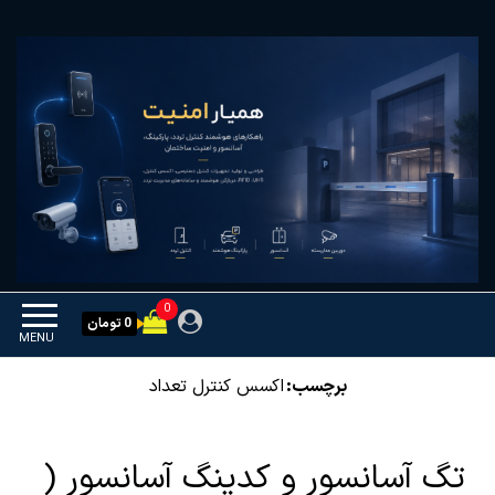
Ski
همیار امنیت
کنترل تردد و هوشمندسازی
t
تجهیزات
th
conten
0
0 تومان
MENU
برچسب:
اکسس کنترل تعداد
تگ آسانسور و کدینگ آسانسور (