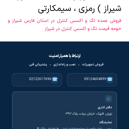
شیراز ) رمزی ، سیمکارتی
فروش عمده تگ و اکسس کنترل در استان فارس شیراز و
حومه قیمت تگ و اکسس کنترل در شیراز
ارتباط با همیار امنیت
فروش تجهیزات
•
نصب و راه‌اندازی
•
پشتیبانی فنی
☎
☎
02122617696
09124604899
⌂
دفتر اداری
تهران، قلهک، خیابان دولت، پلاک ۳۹۳
نمایشگاه
پردیس، بلوار ملاصدرا، مجتمع تجاری نیایش، طبقه اول، پلاک ۴