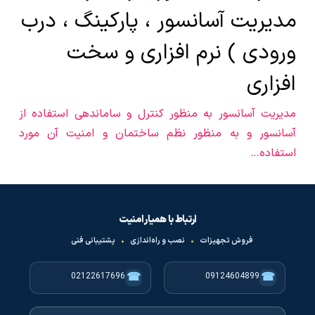
مدیریت آسانسور ، پارکینگ ، درب
ورودی ) نرم افزاری و سخت
افزاری
مدیریت آسانسور به منظور کنترل و ساماندهی استفاده از
آسانسور و به منظور نظم ساختمان و امنیت آن مورد
استفاده…
ارتباط با همیار امنیت
فروش تجهیزات
•
نصب و راه‌اندازی
•
پشتیبانی فنی
☎
☎
02122617696
09124604899