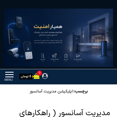
Ski
همیار امنیت
کنترل تردد و هوشمندسازی
t
تجهیزات
th
conten
0
0 تومان
MENU
برچسب:
اپلیکیشن مدیریت آسانسور
مدیریت آسانسور ( راهکارهای