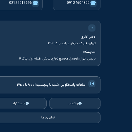
☎
☎
02122617696
09124604899
⌂
دفتر اداری
تهران، قلهک، خیابان دولت، پلاک ۳۹۳
نمایشگاه
پردیس، بلوار ملاصدرا، مجتمع تجاری نیایش، طبقه اول، پلاک ۴
◷
ساعات پاسخگویی:
شنبه تا پنجشنبه | ۹:۰۰ تا ۱۷:۰۰
واتساپ
اینستاگرام
تماس با ما