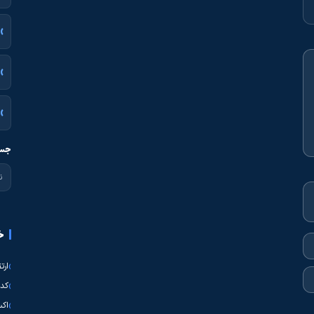
جست
خ
ارت
کدی
اکس