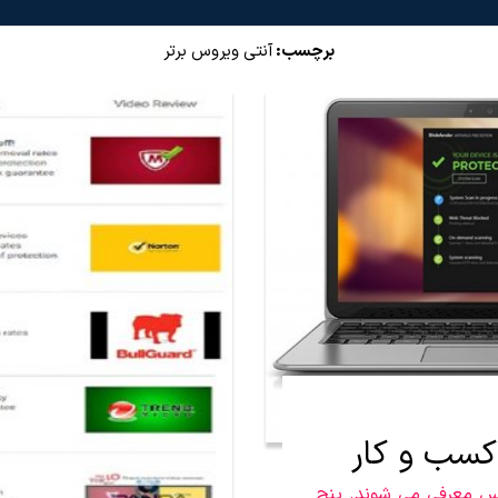
برچسب:
آنتی ویروس برتر
کسب و کار
نس معرفی می شوند. پنج