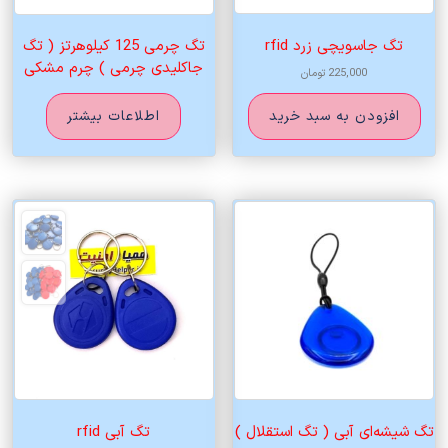
تگ جاسویچی زرد rfid
تگ چرمی 125 کیلوهرتز ( تگ
جاکلیدی چرمی ) چرم مشکی
225,000
تومان
اطلاعات بیشتر
افزودن به سبد خرید
تگ شیشه‌ای آبی ( تگ استقلال )
تگ آبی rfid