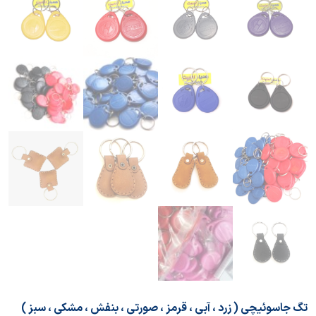
تگ جاسوئیچی ( زرد ، آبی ، قرمز ، صورتی ، بنفش ، مشکی ، سبز )