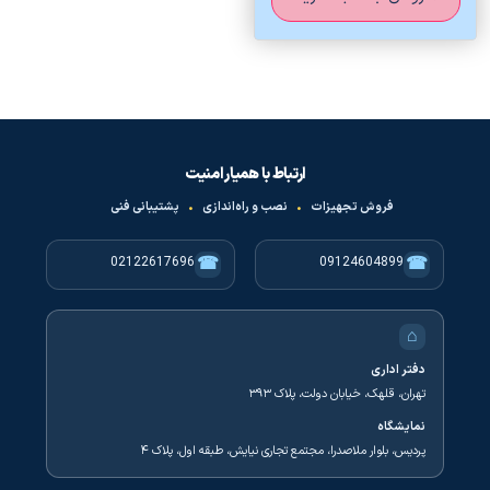
ارتباط با همیار امنیت
فروش تجهیزات
•
نصب و راه‌اندازی
•
پشتیبانی فنی
☎
☎
02122617696
09124604899
⌂
دفتر اداری
تهران، قلهک، خیابان دولت، پلاک ۳۹۳
نمایشگاه
پردیس، بلوار ملاصدرا، مجتمع تجاری نیایش، طبقه اول، پلاک ۴