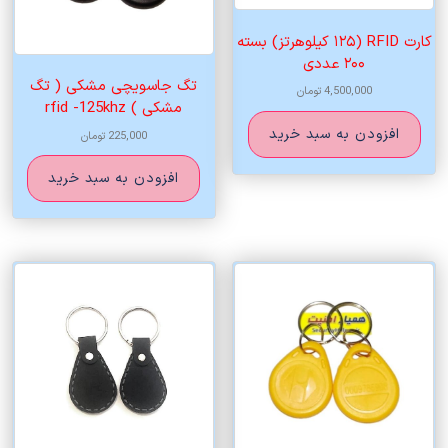
کارت RFID (۱۲۵ کیلوهرتز) بسته
۲۰۰ عددی
تگ جاسویچی مشکی ( تگ
4,500,000
تومان
مشکی ) rfid -125khz
افزودن به سبد خرید
225,000
تومان
افزودن به سبد خرید