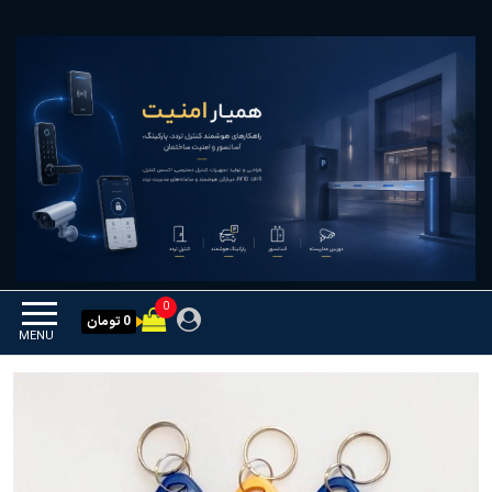
Ski
همیار امنیت
کنترل تردد و هوشمندسازی
t
تجهیزات
th
conten
0
0 تومان
MENU