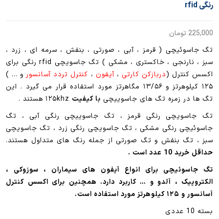
رنگی rfid
225,000
تومان
تگ جاسوئیچی ( قرمز ، آبی ، صورتی ، بنفش ، سرمه ای ، زرد ،
سبز ، نارنجی ، خاکستری ، مشکی ) تگ جاسویچی rfid رنگی برای
اکسس کنترل (
دربازکن کارتی
،
آیفون
،
کنترل تردد آسانسور
و … )
۱۲۵ کیلوهرتز و ۱۳/۵۶ مگاهرتز مورد استفاده قرار می گیرد . این
تگ ها در زمره تگ های جاسوییچی
با کیفیت
۱۲۵khz هستند .
تگ جاسویچی رنگی قرمز ، تگ جاسوییچی رنگی آبی ، تگ
جاسوئیچی رنگی مشکی ، تگ جاسویچی رنگی زرد ، تگ جاسویچی
سبز ، تگ بنفش و تگ صورتی از جمله رنگ های متداول هستند.
حداقل خرید 10 عدد است .
تگ جاسوئیچی برای انواع آیفون های سیماران ، سوزوکی ،
الکتروپیک ، آلدو و … کاربرد دارد. همچنین برای اکسس کنترل
آسانسور و ۱۲۵ کیلوهرتز مورد استفاده است.
بسته 10 عددی