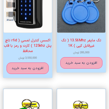
تگ مایفر 13.56Mhz ( تگ
اکسس کنترل لمسی ( rfid تاچ
غیرقابل کپی ) 1K
پنل 125khz ) کارت و رمز با قاب
محافظ
285,000
تومان
3,550,000
تومان
افزودن به سبد خرید
افزودن به سبد خرید