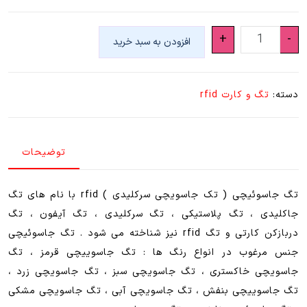
تگ
+
-
افزودن به سبد خرید
جاسوئیچی
(
زرد
دسته:
تگ و کارت rfid
،
آبی
،
توضیحات
قرمز
،
صورتی
تگ جاسوئیچی ( تک جاسویچی سرکلیدی ) rfid با نام های تگ
،
جاکلیدی ، تگ پلاستیکی ، تگ سرکلیدی ، تگ آیفون ، تگ
بنفش
دربازکن کارتی و تگ rfid نیز شناخته می شود . تگ جاسوئیچی
،
جنس مرغوب در انواع رنگ ها : تگ جاسوییچی قرمز ، تگ
مشکی
جاسویچی خاکستری ، تگ جاسویچی سبز ، تگ جاسویچی زرد ،
،
تگ جاسوییچی بنفش ، تگ جاسویچی آبی ، تگ جاسویچی مشکی
سبز