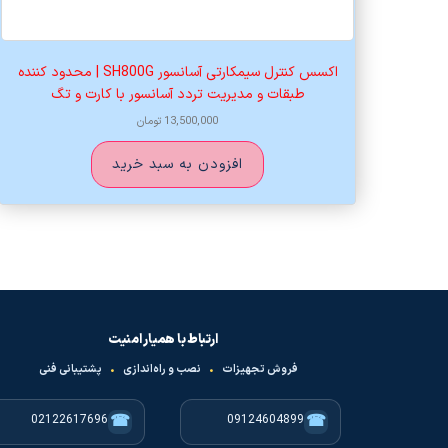
اکسس کنترل سیمکارتی آسانسور SH800G | محدود کننده
طبقات و مدیریت تردد آسانسور با کارت و تگ
13,500,000
تومان
افزودن به سبد خرید
ارتباط با همیار امنیت
فروش تجهیزات
•
نصب و راه‌اندازی
•
پشتیبانی فنی
☎
☎
02122617696
09124604899