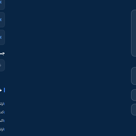
جست
خ
ارت
کدی
اکس
ارت