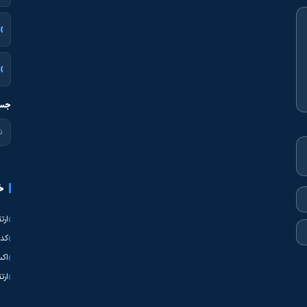
جست
خ
ارت
کدی
اکس
ارت