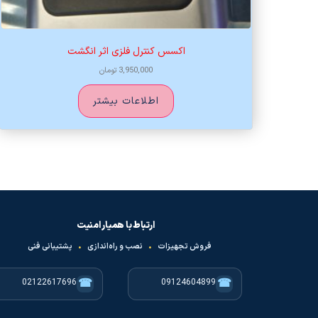
اکسس کنترل فلزی اثر انگشت
3,950,000
تومان
اطلاعات بیشتر
ارتباط با همیار امنیت
فروش تجهیزات
•
نصب و راه‌اندازی
•
پشتیبانی فنی
☎
☎
02122617696
09124604899