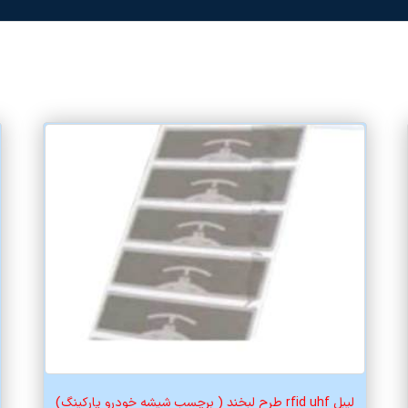
لیبل rfid uhf طرح لبخند ( برچسب شیشه خودرو پارکینگ)