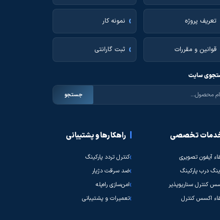
تعریف پروژه
نمونه کار
قوانین و مقررات
ثبت گارانتی
جوی سایت
جستجو
دمات تخصصی
راهکارها و پشتیبانی
قاء آیفون تصویری
کنترل تردد پارکینگ
نگ درب پارکینگ
ضد سرقت دژیار
س کنترل سناریوپذیر
امن‌سازی راه‌پله
قاء اکسس کنترل
تعمیرات و پشتیبانی