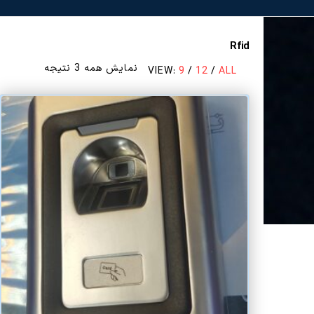
Rfid
مرتب‌سازی
نمایش همه 3 نتیجه
VIEW:
9
/
12
/
ALL
بر
اساس
قیمت:
زیاد
به
کم