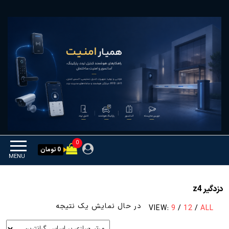
Ski
همیار امنیت
کنترل تردد و هوشمندسازی
t
تجهیزات
th
conten
0
0 تومان
MENU
دزدگیر z4
در حال نمایش یک نتیجه
VIEW:
9
/
12
/
ALL