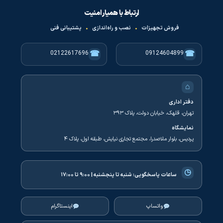
ارتباط با همیار امنیت
فروش تجهیزات
•
نصب و راه‌اندازی
•
پشتیبانی فنی
☎
☎
02122617696
09124604899
⌂
دفتر اداری
تهران، قلهک، خیابان دولت، پلاک ۳۹۳
نمایشگاه
پردیس، بلوار ملاصدرا، مجتمع تجاری نیایش، طبقه اول، پلاک ۴
◷
ساعات پاسخگویی:
شنبه تا پنجشنبه | ۹:۰۰ تا ۱۷:۰۰
واتساپ
اینستاگرام