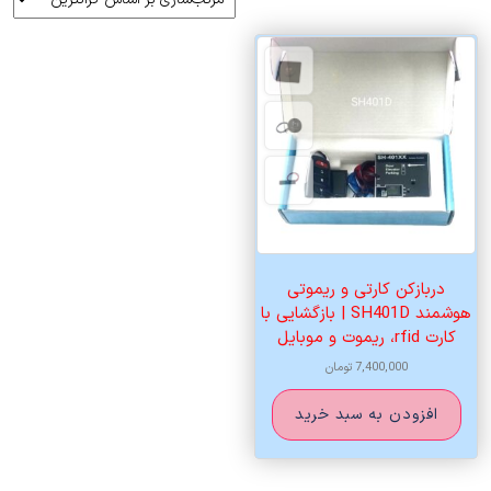
دربازکن کارتی و ریموتی
هوشمند SH401D | بازگشایی با
کارت rfid، ریموت و موبایل
7,400,000
تومان
افزودن به سبد خرید