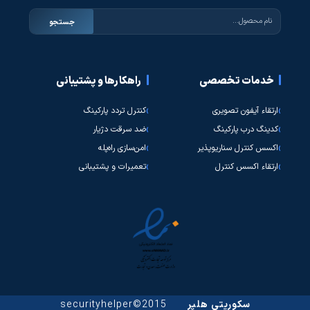
جستجو
خدمات تخصصی
راهکارها و پشتیبانی
ارتقاء آیفون تصویری
کنترل تردد پارکینگ
کدینگ درب پارکینگ
ضد سرقت دژیار
اکسس کنترل سناریوپذیر
امن‌سازی راه‌پله
ارتقاء اکسس کنترل
تعمیرات و پشتیبانی
سکوریتی هلپر
2015©securityhelper