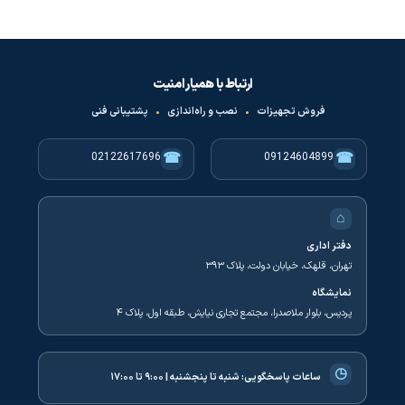
ارتباط با همیار امنیت
فروش تجهیزات
•
نصب و راه‌اندازی
•
پشتیبانی فنی
☎
☎
02122617696
09124604899
⌂
دفتر اداری
تهران، قلهک، خیابان دولت، پلاک ۳۹۳
نمایشگاه
پردیس، بلوار ملاصدرا، مجتمع تجاری نیایش، طبقه اول، پلاک ۴
◷
ساعات پاسخگویی:
شنبه تا پنجشنبه | ۹:۰۰ تا ۱۷:۰۰