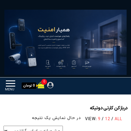
Ski
همیار امنیت
کنترل تردد و هوشمندسازی
t
تجهیزات
th
conten
0
0 تومان
MENU
دربازکن کارتی دوتیکه
در حال نمایش یک نتیجه
VIEW:
9
/
12
/
ALL