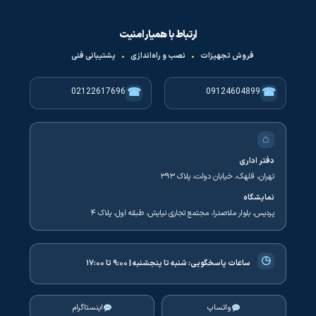
ارتباط با همیار امنیت
فروش تجهیزات
•
نصب و راه‌اندازی
•
پشتیبانی فنی
☎
☎
02122617696
09124604899
⌂
دفتر اداری
تهران، قلهک، خیابان دولت، پلاک ۳۹۳
نمایشگاه
پردیس، بلوار ملاصدرا، مجتمع تجاری نیایش، طبقه اول، پلاک ۴
◷
ساعات پاسخگویی:
شنبه تا پنجشنبه | ۹:۰۰ تا ۱۷:۰۰
واتساپ
اینستاگرام