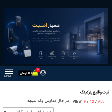
Ski
همیار امنیت
کنترل تردد و هوشمندسازی
t
تجهیزات
th
conten
0
0 تومان
MENU
ثبت وقایع پارکینگ
در حال نمایش یک نتیجه
VIEW:
9
/
12
/
ALL