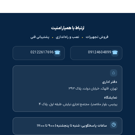
ارتباط با همیار امنیت
فروش تجهیزات
•
نصب و راه‌اندازی
•
پشتیبانی فنی
☎
☎
02122617696
09124604899
⌂
دفتر اداری
تهران، قلهک، خیابان دولت، پلاک ۳۹۳
نمایشگاه
پردیس، بلوار ملاصدرا، مجتمع تجاری نیایش، طبقه اول، پلاک ۴
◷
ساعات پاسخگویی:
شنبه تا پنجشنبه | ۹:۰۰ تا ۱۷:۰۰