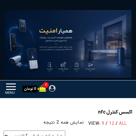
Ski
همیار امنیت
کنترل تردد و هوشمندسازی
t
تجهیزات
th
conten
0
0 تومان
MENU
اکسس کنترل nfc
مرتب‌سازی
نمایش همه 2 نتیجه
VIEW:
9
/
12
/
ALL
بر