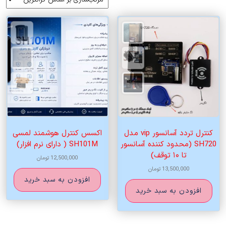
اساس
قیمت:
زیاد
به
کم
کنترل تردد آسانسور vip مدل
اکسس کنترل هوشمند لمسی
SH720 (محدود کننده آسانسور
SH101M ( دارای نرم افزار)
تا ۱۰ توقف)
12,500,000
تومان
13,500,000
تومان
افزودن به سبد خرید
افزودن به سبد خرید