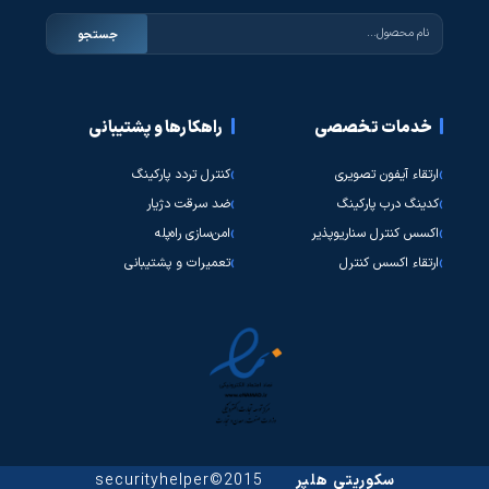
جستجو
خدمات تخصصی
راهکارها و پشتیبانی
ارتقاء آیفون تصویری
کنترل تردد پارکینگ
کدینگ درب پارکینگ
ضد سرقت دژیار
اکسس کنترل سناریوپذیر
امن‌سازی راه‌پله
ارتقاء اکسس کنترل
تعمیرات و پشتیبانی
سکوریتی هلپر
2015©securityhelper