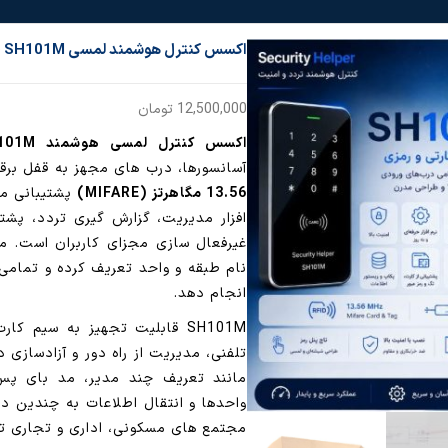
اکسس کنترل هوشمند لمسی SH101M ( دارای نرم افزار)
12,500,000
تومان
اکسس کنترل لمسی هوشمند SH101M
آسانسورها، درب های مجهز به قفل برق
13.56 مگاهرتز (MIFARE)
پشتیبانی می
افزار مدیریت، گزارش گیری تردد، پشت
غیرفعال سازی مجزای کاربران است. مد
نام طبقه و واحد تعریف کرده و تمامی ع
انجام دهد.
SH101M قابلیت تجهیز به سیم ک
تلفنی، مدیریت از راه دور و آزادسازی 
مانند تعریف چند مدیر، مد بای پس، 
واحدها و انتقال اطلاعات به چندین دس
مجتمع های مسکونی، اداری و تجاری ت