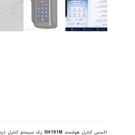
اکسس کنترل هوشمند
SH101M
یک سیستم کنترل تردد 