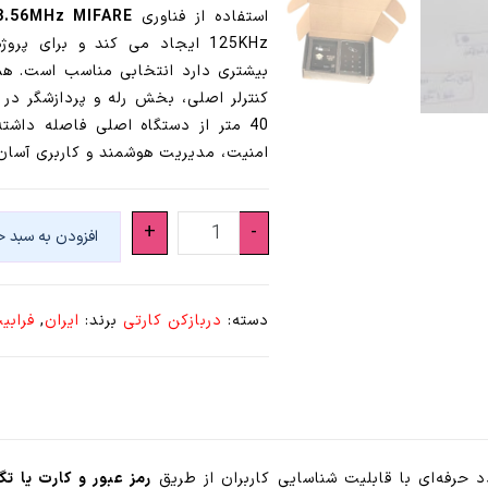
استفاده از فناوری
3.56MHz MIFARE
125KHz ایجاد می کند و برای 
بیشتری دارد انتخابی مناسب است. هم
کنترلر اصلی، بخش رله و پردازشگر د
امنیت، مدیریت هوشمند و کاربری آسان ر
اکسس
+
-
افزودن به سبد خ
کنترل
هوشمند
لمسی
دسته:
دربازکن کارتی
برند:
ایران
,
فرابی
SH101M
(
دارای
نرم
افزار)
عدد
حرفه‌ای با قابلیت شناسایی کاربران از طریق
رمز عبور و کارت یا تگ ID