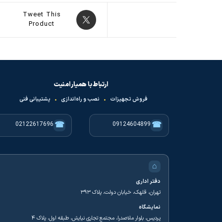
Tweet This
Product
ارتباط با همیار امنیت
فروش تجهیزات
•
نصب و راه‌اندازی
•
پشتیبانی فنی
☎
☎
02122617696
09124604899
⌂
دفتر اداری
تهران، قلهک، خیابان دولت، پلاک ۳۹۳
نمایشگاه
پردیس، بلوار ملاصدرا، مجتمع تجاری نیایش، طبقه اول، پلاک ۴