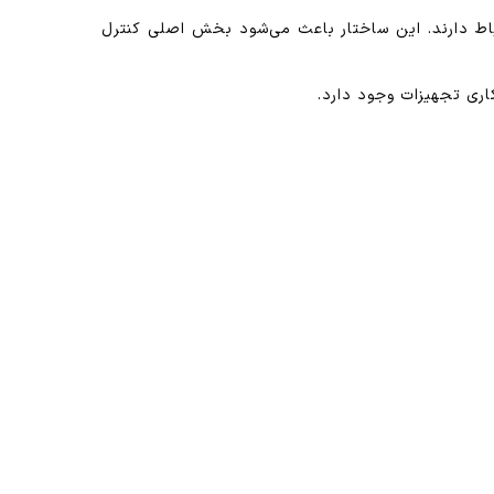
ی شده است که ریدر و بخش پردازش مرکزی از طریق پروتکل Wiegand با یکدیگر ارتباط دارند. این ساختار باعث می‌شود بخش اصلی کنترل