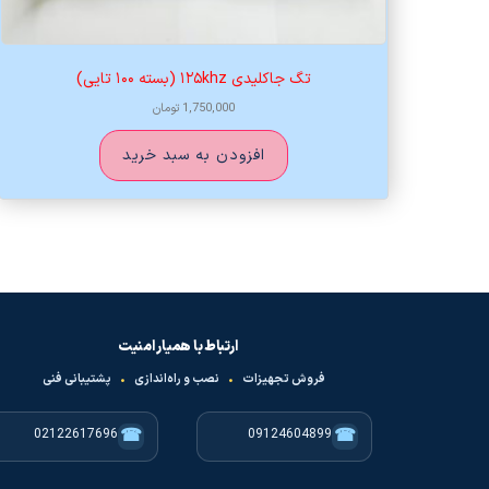
تگ جاکلیدی ۱۲۵khz (بسته ۱۰۰ تایی)
1,750,000
تومان
افزودن به سبد خرید
ارتباط با همیار امنیت
فروش تجهیزات
•
نصب و راه‌اندازی
•
پشتیبانی فنی
☎
☎
02122617696
09124604899