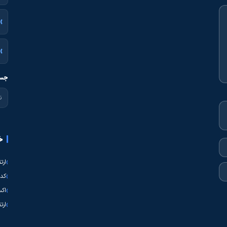
جست
خ
ارت
کدی
اکس
ارت