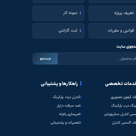
تعریف پروژه
نمونه کار
قوانین و مقررات
ثبت گارانتی
جوی سایت
جستجو
دمات تخصصی
راهکارها و پشتیبانی
قاء آیفون تصویری
کنترل تردد پارکینگ
نگ درب پارکینگ
ضد سرقت دژیار
س کنترل سناریوپذیر
امن‌سازی راه‌پله
قاء اکسس کنترل
تعمیرات و پشتیبانی