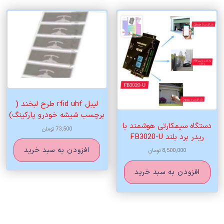
لیبل rfid uhf طرح لبخند (
برچسب شیشه خودرو پارکینگ)
دستگاه سیمکارتی هوشمند با
73,500
تومان
ریدر برد بلند FB3020-U
افزودن به سبد خرید
8,500,000
تومان
افزودن به سبد خرید