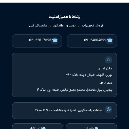
ارتباط با همیار امنیت
فروش تجهیزات
•
نصب و راه‌اندازی
•
پشتیبانی فنی
☎
☎
02122617696
09124604899
⌂
دفتر اداری
تهران، قلهک، خیابان دولت، پلاک ۳۹۳
نمایشگاه
پردیس، بلوار ملاصدرا، مجتمع تجاری نیایش، طبقه اول، پلاک ۴
◷
ساعات پاسخگویی:
شنبه تا پنجشنبه | ۹:۰۰ تا ۱۷:۰۰
واتساپ
اینستاگرام