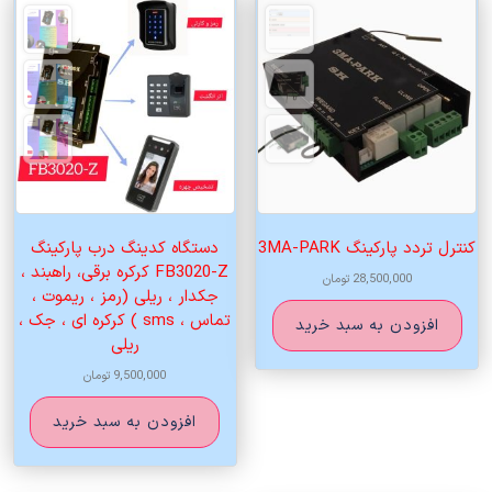
زیاد
به
کم
کنترل تردد پارکینگ 3MA-PARK
دستگاه کدینگ درب پارکینگ
FB3020-Z کرکره برقی، راهبند ،
28,500,000
تومان
جکدار ، ریلی (رمز ، ریموت ،
تماس ، sms ) کرکره ای ، جک ،
افزودن به سبد خرید
ریلی
9,500,000
تومان
افزودن به سبد خرید