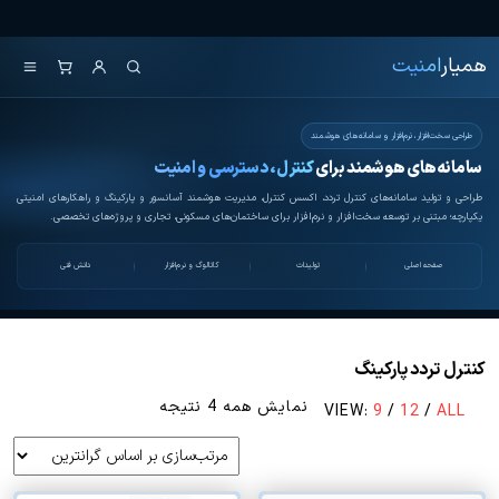
Ski
همیار امنیت
کنترل تردد و هوشمندسازی
t
تجهیزات
همیار
امنیت
th
conten
طراحی سخت‌افزار، نرم‌افزار و سامانه‌های هوشمند
سامانه‌های هوشمند برای
کنترل، دسترسی و امنیت
طراحی و تولید سامانه‌های کنترل تردد، اکسس کنترل، مدیریت هوشمند آسانسور و پارکینگ و راهکارهای امنیتی
یکپارچه؛ مبتنی بر توسعه سخت‌افزار و نرم‌افزار برای ساختمان‌های مسکونی، تجاری و پروژه‌های تخصصی.
صفحه اصلی
تولیدات
کاتالوگ و نرم‌افزار
دانش فنی
کنترل تردد پارکینگ
مرتب‌سازی
نمایش همه 4 نتیجه
VIEW:
9
/
12
/
ALL
بر
اساس
قیمت: