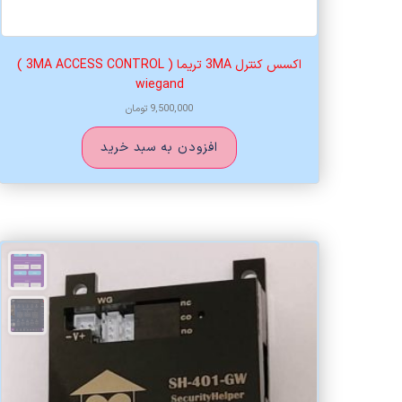
اکسس کنترل 3MA تریما ( 3MA ACCESS CONTROL )
wiegand
9,500,000
تومان
افزودن به سبد خرید