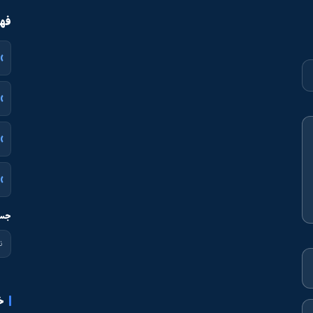
فهر
جست
خ