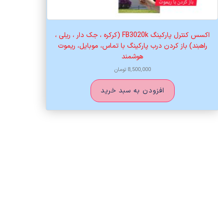
اکسس کنترل پارکینگ FB3020k (کرکره ، جک دار ، ریلی ،
راهبند) باز کردن درب پارکینگ با تماس، موبایل، ریموت
هوشمند
8,500,000
تومان
افزودن به سبد خرید