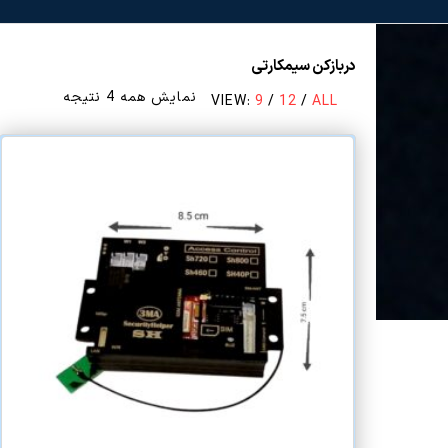
دربازکن سیمکارتی
مرتب‌سازی
نمایش همه 4 نتیجه
VIEW:
9
/
12
/
ALL
بر
اساس
قیمت:
زیاد
به
کم