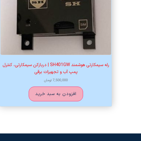
رله سیمکارتی هوشمند SH401GW | دربازکن سیمکارتی، کنترل
پمپ آب و تجهیزات برقی
7,500,000
تومان
افزودن به سبد خرید