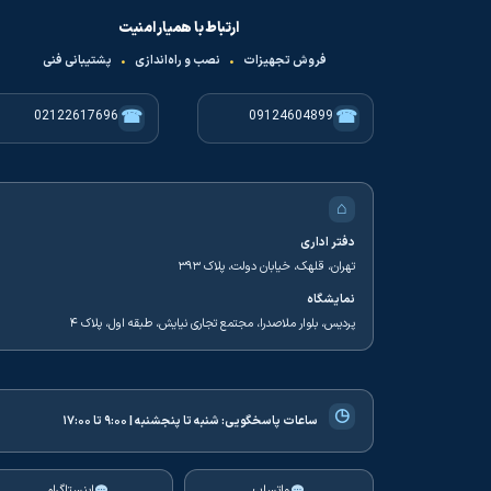
ارتباط با همیار امنیت
فروش تجهیزات
•
نصب و راه‌اندازی
•
پشتیبانی فنی
☎
☎
02122617696
09124604899
⌂
دفتر اداری
تهران، قلهک، خیابان دولت، پلاک ۳۹۳
نمایشگاه
پردیس، بلوار ملاصدرا، مجتمع تجاری نیایش، طبقه اول، پلاک ۴
◷
ساعات پاسخگویی:
شنبه تا پنجشنبه | ۹:۰۰ تا ۱۷:۰۰
واتساپ
اینستاگرام