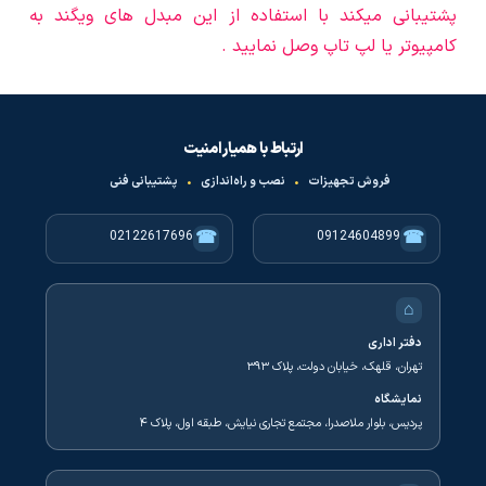
پشتیبانی میکند با استفاده از این مبدل های ویگند به
کامپیوتر یا لپ تاپ وصل نمایید .
ارتباط با همیار امنیت
فروش تجهیزات
•
نصب و راه‌اندازی
•
پشتیبانی فنی
☎
☎
02122617696
09124604899
⌂
دفتر اداری
تهران، قلهک، خیابان دولت، پلاک ۳۹۳
نمایشگاه
پردیس، بلوار ملاصدرا، مجتمع تجاری نیایش، طبقه اول، پلاک ۴