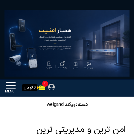
Ski
همیار امنیت
کنترل تردد و هوشمندسازی
t
تجهیزات
th
conten
0
0 تومان
MENU
دسته:
ویگند weigand
امن ترین و مدیریتی ترین