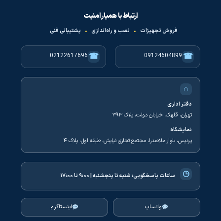
ارتباط با همیار امنیت
فروش تجهیزات
•
نصب و راه‌اندازی
•
پشتیبانی فنی
☎
☎
02122617696
09124604899
⌂
دفتر اداری
تهران، قلهک، خیابان دولت، پلاک ۳۹۳
نمایشگاه
پردیس، بلوار ملاصدرا، مجتمع تجاری نیایش، طبقه اول، پلاک ۴
◷
ساعات پاسخگویی:
شنبه تا پنجشنبه | ۹:۰۰ تا ۱۷:۰۰
واتساپ
اینستاگرام