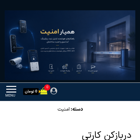
Ski
همیار امنیت
کنترل تردد و هوشمندسازی
t
تجهیزات
th
conten
0
0 تومان
MENU
دسته:
امنیت
دربازکن کارتی