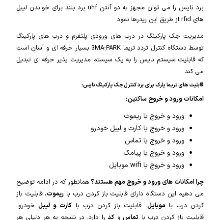
برد نایس را می توان مجهز به دو آنتن uhf برد بلند برای خواندن لیبل
های rfid از طریق این ریدرها نمود.
مدیریت جک پارکینگ در درب های ورودی پلتفرم و درب های پارکینگ
توسط دستگاه کنترل تردد تریما 3MA-PARK بسیار حرفه ای و آسان است
که قابلیت سیستم نایس را به یک سیستم مدیریت پذیر حرفه ای تبدیل
می کند
قابلیت های تریما پارک برای برد کنترل جک پارکینگ نایس:
امکانات ورود و خروج ساکنین:
ورود و خروج با ریموت
ورود و خروج با کارت و لیبل خودرو
ورود و خروج با تماس
ورود و خروج با پیامک
ورود و خروج با wifi موبایل
چرا امکانات های ورود و خروج مهم هستند؟
همانطور که در ادامه توضیح
می دهیم این دستگاه دارای قابلیت باز کردن درب با
ریموت
، قابلیت باز
کردن درب با
موبایل
، قابلیت باز کردن درب با
کارت و لیبل
خودرو،
قابلیت باز کردن درب با
تماس
و
کد
را دارد. در نتیجه به هر دلیلی هر