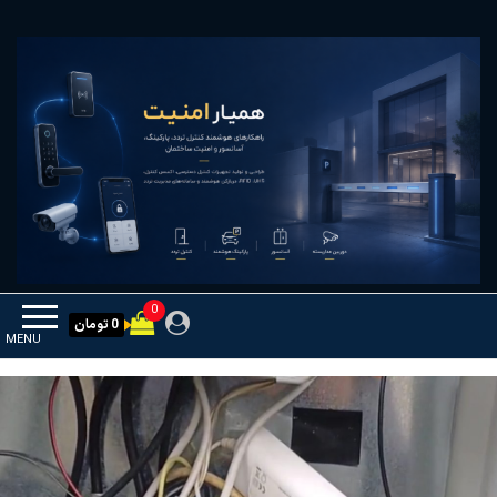
Ski
همیار امنیت
کنترل تردد و هوشمندسازی تجهیزات
t
th
conten
0
0 تومان
MENU