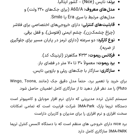
برند:
نایس (Nice) – کشور ایتالیا.
مدل‌های معروف:
A60/A (برای جک‌های ۲۲۰ ولت) و
مدل‌های مرتبط با سری Era یا Smilo.
قابلیت‌های کنترلی:
دارای خروجی‌های اختصاصی برای فلاشر
(چراغ چشمک‌زن)، چشم ایمنی (فتوسل)، و قفل برقی.
نوع کارکرد:
دو سرعته (دارای ترمز در پایان مسیر برای جلوگیری
از ضربه).
فرکانس ریموت:
۴۳۳ مگاهرتز (لرنینگ کد).
برد ریموت:
معمولاً ۳۰ تا ۷۰ متر در فضای باز.
سازگاری:
سازگار با جک‌های ریلی و بازویی نایس.
برای خرید یا تعمیر برد، حتماً مدل دقیق جک (مانند Wingo, Toona,
Pluto) را مد نظر قرار دهید تا از سازگاری کامل اطمینان حاصل شود.
سبستم کنترل تردد مدیریتی که دارای نرم افزار موبایل و کامپیوتر است
دستگاه تریما پارک 3MA-Park شرکت فرابیت است که تمامی امکانات
سخت افزاری و نرم افزاری را برای مدیران و کاربران داراست
برد nice دارای خروجی های منظم است که با دستگاه اکسس کنترل تریما
3MA-PARK سازگاری کامل دارد