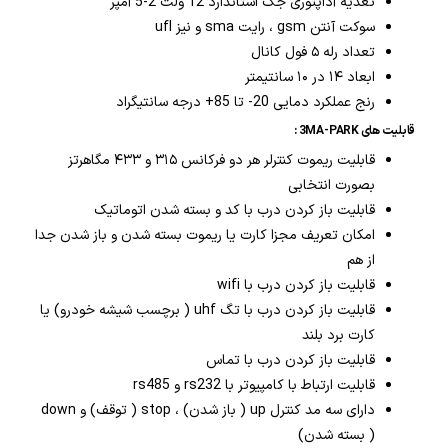
تغذیه آداپتوری جک استاندارد 12 ولت 2-5 آمپر
سوکت آنتن gsm ، رایت sma و نیز ufl
تعداد رله ۵ فول کانال
ابعاد ۱۴ در ۱۰ سانتیمتر
رنج عملکرد دمایی 20- تا 85+ درجه سانتیگراد
قابلیت های 3MA-PARK :
قابلیت ریموت کنترلر هر دو فرکانس ۳۱۵ و ۴۳۳ مگاهرتز
بصورت انتخابی
قابلیت باز کردن درب با کد و بسته شدن اتوماتیک
امکان تعریف مجزا کارت یا ریموت بسته شدن و باز شدن جدا
از هم
قابلیت باز کردن درب با wifi
قابلیت باز کردن درب با تگ uhf ( برچسب شیشه خودرو) یا
کارت برد بلند
قابلیت باز کردن درب با تماس
قابلیت ارتباط با کامپیوتر با rs232 و rs485
دارای سه مد کنترل up ( باز شدن) ، stop ( توقف) و down
( بسته شدن)