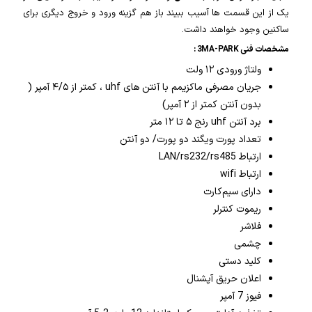
یک از این قسمت ها آسیب ببیند باز هم گزینه ورود و خروج دیگری برای
ساکنین وجود خواهند داشت.
مشخصات فنی 3MA-PARK :
ولتاژ ورودی ۱۲ ولت
جریان مصرفی ماکزیمم با آنتن های uhf ، کمتر از ۴/۵ آمپر (
بدون آنتن کمتر از ۲ آمپر)
برد آنتن uhf رنج ۵ تا ۱۲ متر
تعداد پورت ویگند دو پورت/ دو آنتن
ارتباط LAN/rs232/rs485
ارتباط wifi
دارای سیم‌کارت
ریموت کنترلر
فلاشر
چشمی
کلید دستی
اعلان حریق آپشنال
فیوز 7 آمپر