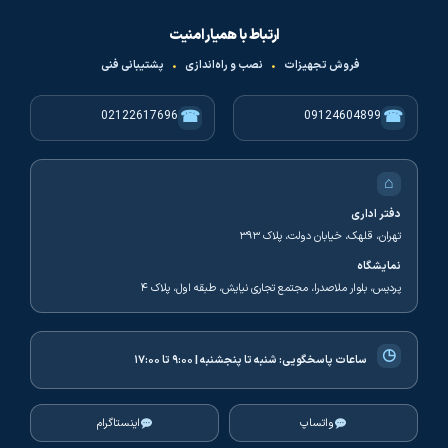
ارتباط با همیار امنیت
فروش تجهیزات
•
نصب و راه‌اندازی
•
پشتیبانی فنی
☎
☎
02122617696
09124604899
⌂
دفتر اداری
تهران، قلهک، خیابان دولت، پلاک ۳۹۳
نمایشگاه
پردیس، بلوار ملاصدرا، مجتمع تجاری نیایش، طبقه اول، پلاک ۴
◷
ساعات پاسخگویی:
شنبه تا پنجشنبه | ۹:۰۰ تا ۱۷:۰۰
واتساپ
اینستاگرام