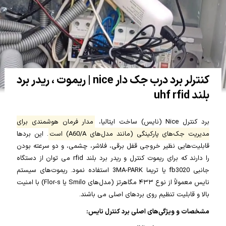
کنترلر برد درب جک دار nice | ریموت ، ریدر برد
بلند uhf rfid
برد کنترل Nice (نایس) ساخت ایتالیا،
مدار فرمان هوشمندی برای
مدیریت جک‌های پارکینگی (مانند مدل‌های A60/A) است
. این بردها
قابلیت‌هایی نظیر خروجی قفل برقی، فلاشر، چشمی، و دو سرعته بودن
را دارند که برای ریموت کنترل و ریدر برد بلند rfid می توان از دستگاه
جانبی fb3020 یا تریما 3MA-PARK استفاده نمود. ریموت‌های سیستم
نایس معمولاً از نوع ۴۳۳ مگاهرتز (مدل‌های Smilo یا Flor-s) با امنیت
بالا و قابلیت تنظیم روی بردهای اصلی می باشند.
مشخصات و ویژگی‌های اصلی برد کنترل نایس: