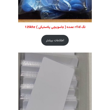
تگ rfid عمده ( جاسویچی پلاستیکی ) 125khz
اطلاعات بیشتر