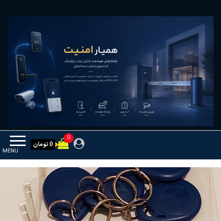
Ski
همیار امنیت
کنترل تردد و هوشمندسازی تجهیزات
t
th
conten
0
0 تومان
MENU