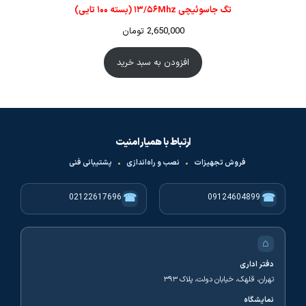
تگ جاسوئیچی ۱۳/۵۶Mhz (بسته ۱۰۰ تایی)
2,650,000
تومان
افزودن به سبد خرید
ارتباط با همیار امنیت
فروش تجهیزات
•
نصب و راه‌اندازی
•
پشتیبانی فنی
☎
☎
02122617696
09124604899
⌂
دفتر اداری
تهران، قلهک، خیابان دولت، پلاک ۳۹۳
نمایشگاه