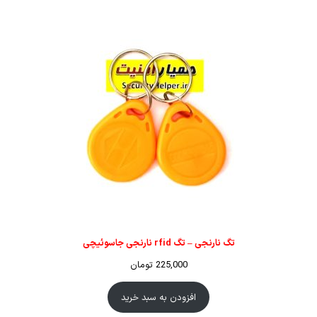
تگ نارنجی – تگ rfid نارنجی جاسوئیچی
225,000
تومان
افزودن به سبد خرید