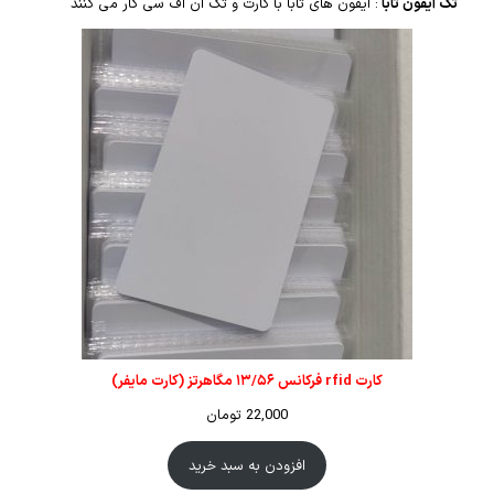
تگ آیفون تابا
: آیفون های تابا با کارت و تگ ان اف سی کار می کنند
کارت rfid فرکانس ۱۳/۵۶ مگاهرتز (کارت مایفر)
22,000
تومان
افزودن به سبد خرید