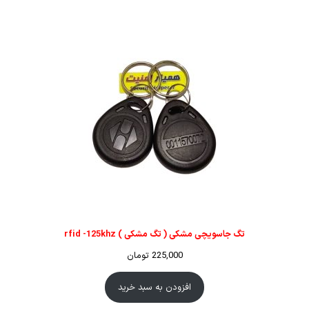
تگ جاسویچی مشکی ( تگ مشکی ) rfid -125khz
225,000
تومان
افزودن به سبد خرید