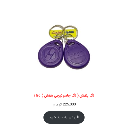
تگ بنفش ( تگ جاسوئیچی بنفش ) rfid
225,000
تومان
افزودن به سبد خرید