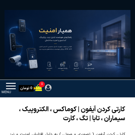
Ski
همیار امنیت
کنترل تردد و هوشمندسازی تجهیزات
t
th
conten
0
0 تومان
MENU
کارتی کردن آیفون | کوماکس ، الکتروپیک ،
سیماران ، تابا | تگ ، کارت
کارتی کردن آیفون ( تصویری و صوتی ) به دلیل افزایش امنیت و نیز