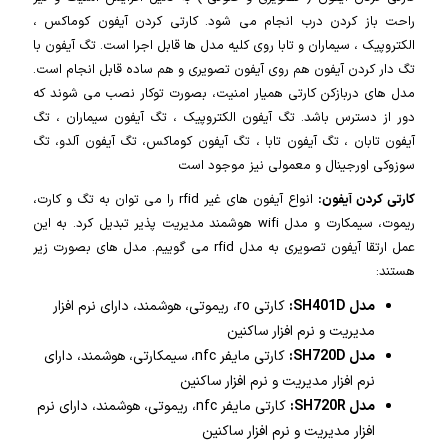
راحت باز کردن درب انجام می شود. کارتی کردن آیفون کوماکس ،
الکتروپیک ، سیماران و تابا روی کلیه مدل ها قابل اجرا است. تگ آیفون با
تگ دار کردن آیفون هم روی آیفون تصویری و هم ساده قابل انجام است.
مدل های دربازکن کارتی همیار امنیت، بصورت توکار نصب می شوند که
دور از دسترس باشد. تگ آیفون الکتروپیک ، تگ آیفون سیماران ، تگ
آیفون تابان ، تگ آیفون تابا ، تگ آیفون کوماکس، تگ آیفون آلدو، تگ
سوزوکی اورجینال و معمولی نیز موجود است
کارتی کردن آیفون:
انواع آیفون های غیر rfid را می توان به تگ و کارت،
ریموت، سیمکارت و مدل wifi هوشمند مدیریت پذیر تبدیل کرد. به این
عمل ارتقا آیفون تصویری به مدل rfid می گوییم. مدل های بصورت زیر
هستند:
مدل SH401D:
کارتی ro، ریموتی، هوشمند، دارای نرم افزار
مدیریت و نرم افزار ساکنین
مدل SH720D:
کارتی مایفر nfc، سیمکارتی، هوشمند، دارای
نرم افزار مدیریت و نرم افزار ساکنین
مدل SH720R:
کارتی مایفر nfc، ریموتی، هوشمند، دارای نرم
افزار مدیریت و نرم افزار ساکنین