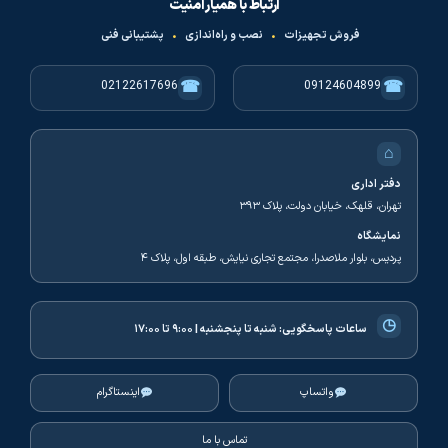
ارتباط با همیار امنیت
فروش تجهیزات
•
نصب و راه‌اندازی
•
پشتیبانی فنی
☎
☎
02122617696
09124604899
⌂
دفتر اداری
تهران، قلهک، خیابان دولت، پلاک ۳۹۳
نمایشگاه
پردیس، بلوار ملاصدرا، مجتمع تجاری نیایش، طبقه اول، پلاک ۴
◷
ساعات پاسخگویی:
شنبه تا پنجشنبه | ۹:۰۰ تا ۱۷:۰۰
واتساپ
اینستاگرام
تماس با ما