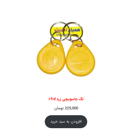
تگ جاسویچی زرد rfid
225,000
تومان
افزودن به سبد خرید