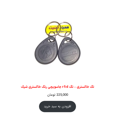
تگ خاکستری – تگ rfid جاسویچی رنگ خاکستری شیک
225,000
تومان
افزودن به سبد خرید