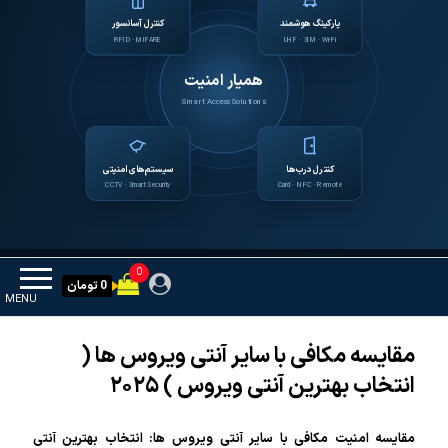
پارکینگ هوشمند
کنترل آسانسور
RFID · MIFARE
UHF · SIM · Wi-Fi
همیار امنیت
Smart Access Solutions
کنترل درب‌ها
سیستم‌های امنیتی
CCTV · Smart Security
Card · NFC · Remote
0
0 تومان
MENU
مقایسه مکافی با سایر آنتی ویروس ها (
انتخاب بهترین آنتی ویروس ) ۲۰۲۵
مقایسه امنیت مکافی با سایر آنتی ویروس ها: انتخاب بهترین آنتی