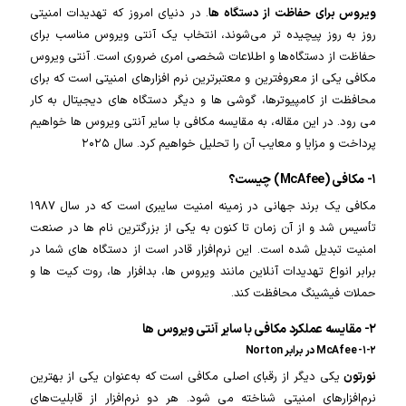
ویروس برای حفاظت از دستگاه ها
. در دنیای امروز که تهدیدات امنیتی
روز به روز پیچیده تر می‌شوند، انتخاب یک آنتی ویروس مناسب برای
حفاظت از دستگاه‌ها و اطلاعات شخصی امری ضروری است. آنتی ویروس
مکافی یکی از معروفترین و معتبرترین نرم افزارهای امنیتی است که برای
محافظت از کامپیوترها، گوشی ها و دیگر دستگاه های دیجیتال به کار
می رود. در این مقاله، به مقایسه مکافی با سایر آنتی ویروس ها خواهیم
پرداخت و مزایا و معایب آن را تحلیل خواهیم کرد. سال ۲۰۲۵
۱- مکافی (McAfee) چیست؟
مکافی یک برند جهانی در زمینه امنیت سایبری است که در سال ۱۹۸۷
تأسیس شد و از آن زمان تا کنون به یکی از بزرگترین نام ها در صنعت
امنیت تبدیل شده است. این نرم‌افزار قادر است از دستگاه های شما در
برابر انواع تهدیدات آنلاین مانند ویروس ها، بدافزار ها، روت کیت ها و
حملات فیشینگ محافظت کند.
۲- مقایسه عملکرد مکافی با سایر آنتی ویروس ها
۱-۲- McAfee در برابر Norton
نورتون
یکی دیگر از رقبای اصلی مکافی است که به‌عنوان یکی از بهترین
نرم‌افزارهای امنیتی شناخته می شود. هر دو نرم‌افزار از قابلیت‌های