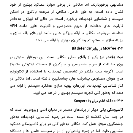
مشابهی برخوردارند، اما مکافی در برخی موارد عملکرد بهتری از خود
نشان داده است. به طور خاص، مکافی از سرعت بالاتری در اسکن
سیستم و شناسایی تهدیدات برخوردار است. در حالی که نورتون به‌خاطر
قابلیت های حفاظت از حریم خصوصی و قابلیت هایی مانند VPN
شناخته می‌شود، مکافی با ارائه ویژگی هایی مانند ابزارهای پاک سازی و
بهینه سازی سیستم، تجربه کاربری بهتری را ارائه می دهد.
۲-۲- McAfee در برابر Bitdefender
بیت‌ دِفِندر
نیز یکی از رقبای اصلی مکافی است. این نرم‌افزار امنیتی بر
روی حفاظت از حریم خصوصی و جلوگیری از حملات اینترنتی متمرکز
است. اگرچه بیت‌ دِفِندر در تشخیص تهدیدات با استفاده از تکنولوژی
های هوش مصنوعی پیشرفت های چشمگیری داشته است، اما مکافی در
کنار شناسایی تهدیدات، ابزارهای بهینه سازی عملکرد سیستم را ارائه می
دهد که به‌طور کلی تجربه سیستم بهتری را فراهم می آورد.
۳-۲- McAfee در برابر Kaspersky
کاسپرسکی
یکی دیگر از برندهای معتبر در دنیای آنتی ویروس‌ها است که
در چند سال گذشته توانسته است در زمینه شناسایی تهدیدات به‌طور
چشمگیری موفق عمل کند. مکافی به‌طور کلی در برابر کاسپرسکی عملکرد
مشابهی دارد، اما در زمینه پشتیبانی از انواع سیستم عامل ها و دستگاه