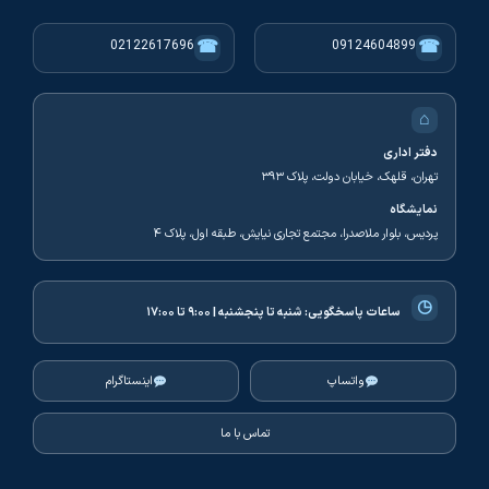
☎
☎
02122617696
09124604899
⌂
دفتر اداری
تهران، قلهک، خیابان دولت، پلاک ۳۹۳
نمایشگاه
پردیس، بلوار ملاصدرا، مجتمع تجاری نیایش، طبقه اول، پلاک ۴
◷
ساعات پاسخگویی:
شنبه تا پنجشنبه | ۹:۰۰ تا ۱۷:۰۰
واتساپ
اینستاگرام
تماس با ما