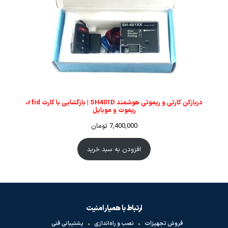
دربازکن کارتی و ریموتی هوشمند SH401D | بازگشایی با کارت rfid،
ریموت و موبایل
7,400,000
تومان
افزودن به سبد خرید
ارتباط با همیار امنیت
فروش تجهیزات
•
نصب و راه‌اندازی
•
پشتیبانی فنی