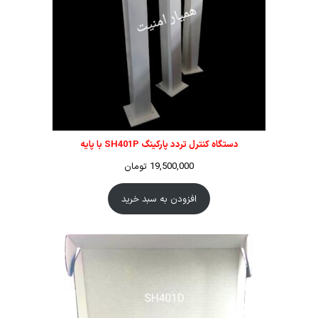
دستگاه کنترل تردد پارکینگ SH401P با پایه
19,500,000
تومان
افزودن به سبد خرید