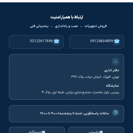
ارتباط با همیار امنیت
فروش تجهیزات
•
نصب و راه‌اندازی
•
پشتیبانی فنی
☎
☎
02122617696
09124604899
⌂
دفتر اداری
تهران، قلهک، خیابان دولت، پلاک ۳۹۳
نمایشگاه
پردیس، بلوار ملاصدرا، مجتمع تجاری نیایش، طبقه اول، پلاک ۴
◷
ساعات پاسخگویی:
شنبه تا پنجشنبه | ۹:۰۰ تا ۱۷:۰۰
واتساپ
اینستاگرام