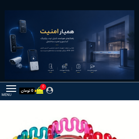
Ski
همیار امنیت
کنترل تردد و هوشمندسازی تجهیزات
t
th
conten
0
0 تومان
MENU