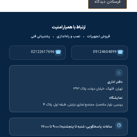
ارتباط با همیار امنیت
فروش تجهیزات
•
نصب و راه‌اندازی
•
پشتیبانی فنی
☎
☎
02122617696
09124604899
⌂
دفتر اداری
تهران، قلهک، خیابان دولت، پلاک ۳۹۳
نمایشگاه
پردیس، بلوار ملاصدرا، مجتمع تجاری نیایش، طبقه اول، پلاک ۴
◷
ساعات پاسخگویی:
شنبه تا پنجشنبه | ۹:۰۰ تا ۱۷:۰۰