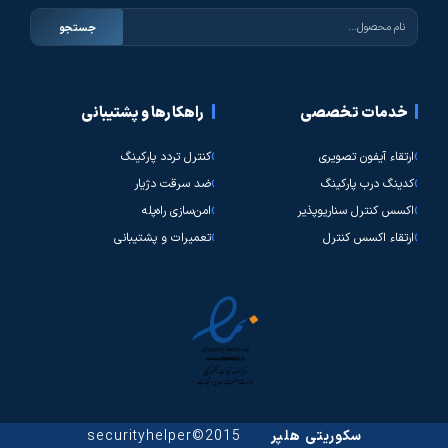
جستجو
خدمات تخصصی
راهکارها و پشتیبانی
ارتقاء آیفون تصویری
کنترل تردد پارکینگ
کدینگ درب پارکینگ
ضد سرقت دژیار
اکسس کنترل سناریوپذیر
امن‌سازی راه‌پله
ارتقاء اکسس کنترل
تعمیرات و پشتیبانی
سکوریتی هلپر
2015©securityhelper