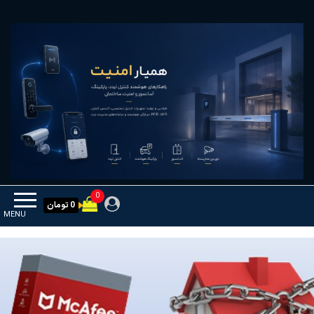
Ski
همیار امنیت
کنترل تردد و هوشمندسازی تجهیزات
t
th
conten
0
0 تومان
MENU