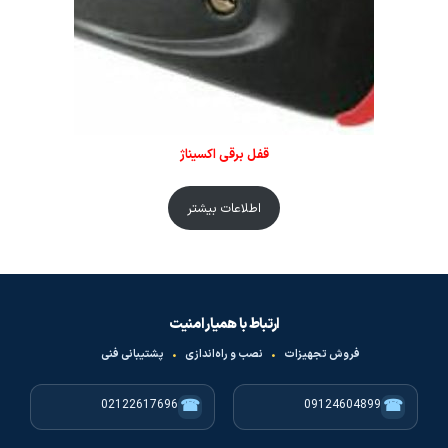
قفل برقی اکسیناژ
اطلاعات بیشتر
ارتباط با همیار امنیت
فروش تجهیزات
•
نصب و راه‌اندازی
•
پشتیبانی فنی
☎
☎
02122617696
09124604899