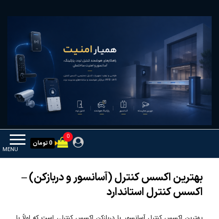
Ski
همیار امنیت
کنترل تردد و هوشمندسازی تجهیزات
t
th
conten
0
0 تومان
MENU
بهترین اکسس کنترل (آسانسور و دربازکن) –
اکسس کنترل استاندارد
بهترین اکسس کنترل آسانسور یا دربازکن اکسس کنترلی است که اولاً با