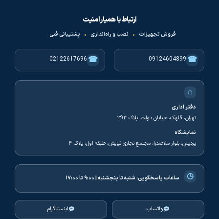
ارتباط با همیار امنیت
فروش تجهیزات
•
نصب و راه‌اندازی
•
پشتیبانی فنی
☎
☎
02122617696
09124604899
⌂
دفتر اداری
تهران، قلهک، خیابان دولت، پلاک ۳۹۳
نمایشگاه
پردیس، بلوار ملاصدرا، مجتمع تجاری نیایش، طبقه اول، پلاک ۴
◷
ساعات پاسخگویی:
شنبه تا پنجشنبه | ۹:۰۰ تا ۱۷:۰۰
واتساپ
اینستاگرام