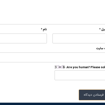
یل
*
نام
*
 سایت
Are you human? Please sol