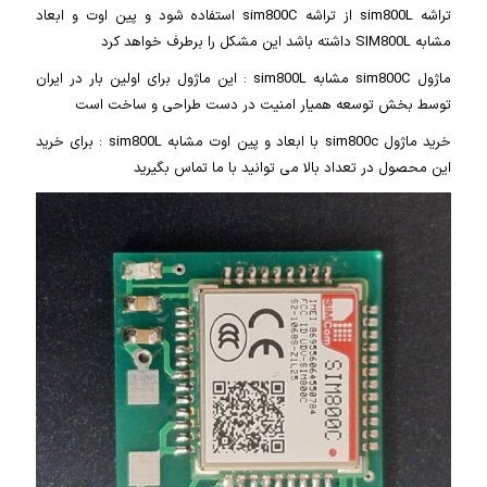
تراشه sim800L از تراشه sim800C استفاده شود و پین اوت و ابعاد
مشابه SIM800L داشته باشد این مشکل را برطرف خواهد کرد
ماژول sim800C مشابه sim800L : این ماژول برای اولین بار در ایران
توسط بخش توسعه همیار امنیت در دست طراحی و ساخت است
خرید ماژول sim800c با ابعاد و پین اوت مشابه sim800L : برای خرید
این محصول در تعداد بالا می توانید با ما تماس بگیرید