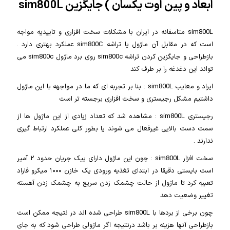
ابعاد و پین اوت یکسان ) جایگزین sim800L
sim800L متاسفانه در ایران با مشکلات سخت افزاری و تاییدیه مواجه
است که در مقابل آن ماژول یا تراشه sim800C عملکرد بهتری دارد .
بازطراحی و جایگزین کردن تراشه sim800c روی برد ماژول sim800c می
تواند این دغدغه را بر طرف کند
ایراد و معایب sim800L : بنا بر تجربه ای که ما در مواجهه با این ماژول
داشتیم مشکل رجیستری و سخت افزاری برجسته تر است
رجیستری sim800L : مشاهده شد که تعداد زیادی از این ماژول ها از
سمت دست بالایی غیرفعال می شوند یا بطور کلی عملکرد ارتباط گیری
ندارند .
سخت افزار sim800L : چون این ماژول دارای پیک جریان حدود ۲ آمپر
است بایستی دقیقا در ابتدای تغذیه ورودی یک خازن ۱۰۰۰ میکرو فاراد
تعبیه کرد تا ماژول از حالت چشمک زدن سریع به چشمک زدن آهسته
تغییر وضعیت دهد
چون برخی از بردها با sim800L طراحی شده اند در نتیجه ممکن است
بازطراحی آنها هزینه بر باشد درنتیجه اگر ماژولی طراحی شود که به جای