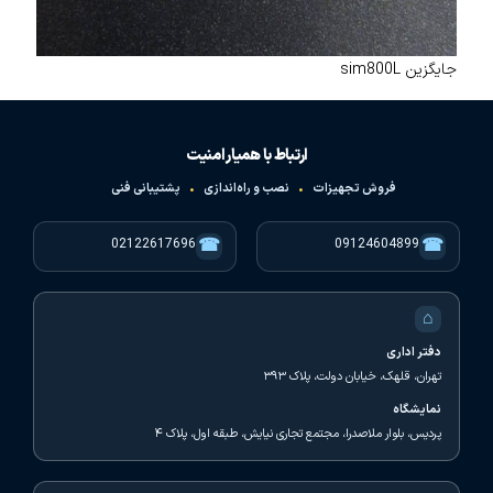
جایگزین sim800L
ارتباط با همیار امنیت
فروش تجهیزات
•
نصب و راه‌اندازی
•
پشتیبانی فنی
☎
☎
02122617696
09124604899
⌂
دفتر اداری
تهران، قلهک، خیابان دولت، پلاک ۳۹۳
نمایشگاه
پردیس، بلوار ملاصدرا، مجتمع تجاری نیایش، طبقه اول، پلاک ۴