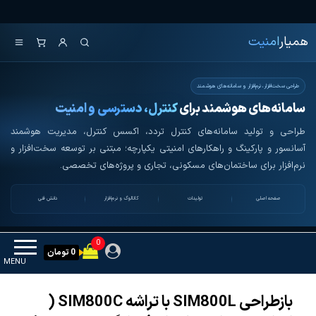
Ski
همیار امنیت
کنترل تردد و هوشمندسازی تجهیزات
t
همیار
امنیت
th
conten
طراحی سخت‌افزار، نرم‌افزار و سامانه‌های هوشمند
سامانه‌های هوشمند برای
کنترل، دسترسی و امنیت
طراحی و تولید سامانه‌های کنترل تردد، اکسس کنترل، مدیریت هوشمند
آسانسور و پارکینگ و راهکارهای امنیتی یکپارچه؛ مبتنی بر توسعه سخت‌افزار و
نرم‌افزار برای ساختمان‌های مسکونی، تجاری و پروژه‌های تخصصی.
صفحه اصلی
تولیدات
کاتالوگ و نرم‌افزار
دانش فنی
0
0 تومان
MENU
بازطراحی SIM800L با تراشه SIM800C (