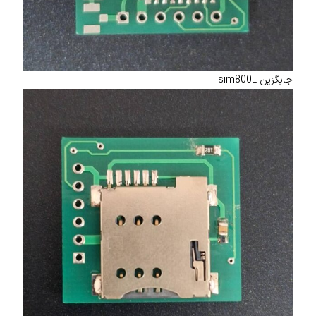
جایگزین sim800L