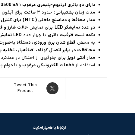
دارای دو باتری لیتیوم-پلیمری مرغوب 3500mAh
مدت زمان پشتیبانی:
حدود ۳
ساعت برای آیفون ۱۲ ولت تا ۱۶ ولت با جریان دهی 500mA
مدار محافظ و دماسنج داخلی (NTC) برای کنترل ایمنی باتری
دو عدد نمایشگر LED
برای نمایش
حالت شارژ و فو
دکمه تست ظرفیت باتری
با چهار عدد
LED نمایش سطح شارژ
به محض
قطع شدن برق ورودی، دستگاه به‌صورت خو
محافظت در برابر اتصال کوتاه، اضافه‌بار، تخلیه ب
مدار آنتی نویز
برای جلوگیری از اختلال در عملکرد
استفاده از
قطعات الکترونیکی مرغوب و با دوام بال
Tweet This
Product
ارتباط با همیار امنیت