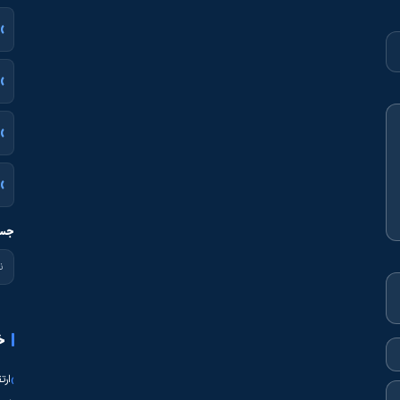
جست
خ
ارت