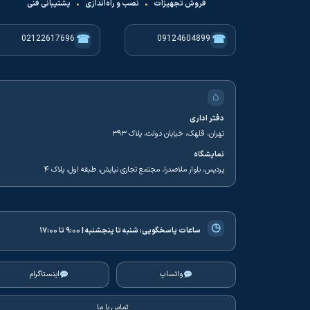
فروش تجهیزات
•
نصب و راه‌اندازی
•
پشتیبانی فنی
☎
☎
02122617696
09124604899
⌂
دفتر اداری
تهران، قلهک، خیابان دولت، پلاک ۳۹۳
نمایشگاه
پردیس، بلوار ملاصدرا، مجتمع تجاری نیایش، طبقه اول، پلاک ۴
◷
ساعات پاسخگویی:
شنبه تا پنجشنبه | ۹:۰۰ تا ۱۷:۰۰
واتساپ
اینستاگرام
تماس با ما