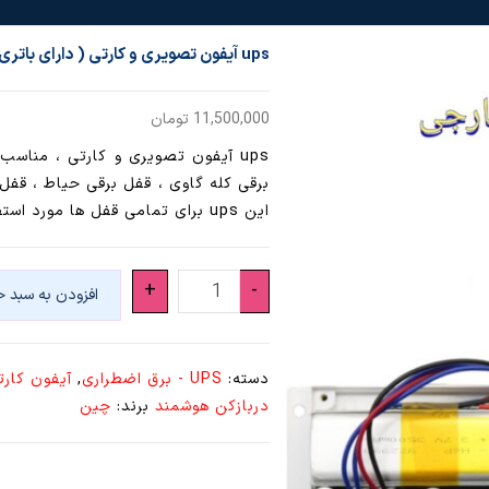
ups آیفون تصویری و کارتی ( دارای باتری داخلی ) مناسب قفل برقی و مگنتی
11,500,000
تومان
برقی کله گاوی ، قفل برقی حیاط ، قفل 
این ups برای تمامی قفل ها مورد استفاده قرار می گیرد.
ups
+
-
افزودن به سبد خ
آیفون
تصویری
و
دسته:
UPS - برق اضطراری
,
آیفون کارت
کارتی
دربازکن هوشمند
برند:
چین
(
دارای
باتری