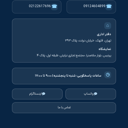
☎
☎
02122617696
09124604899
⌂
دفتر اداری
تهران، قلهک، خیابان دولت، پلاک ۳۹۳
نمایشگاه
پردیس، بلوار ملاصدرا، مجتمع تجاری نیایش، طبقه اول، پلاک ۴
◷
ساعات پاسخگویی:
شنبه تا پنجشنبه | ۹:۰۰ تا ۱۷:۰۰
واتساپ
اینستاگرام
تماس با ما