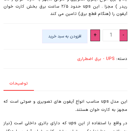
ریدر ) مجزا . این ups حدود ۲/۵ ساعت برق بخش کارت خوان
آیفون را (هنگام قطع برق) تامین می کند
Ups
+
-
افزودن به سبد خرید
آیفون
تصویری
و
دسته:
UPS - برق اضطراری
صوتی
(
بکاپ
توضیحات
۲/۵
ساعت
)
این مدل ups مناسب انواع آیفون های تصویری و صوتی است که
عدد
مجهز به کارت خوان هستند.
در واقع با استفاده از این ups که دارای باتری داخلی است (نیاز