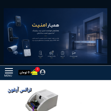
Ski
همیار امنیت
کنترل تردد و هوشمندسازی
t
تجهیزات
th
conten
0
0 تومان
MENU