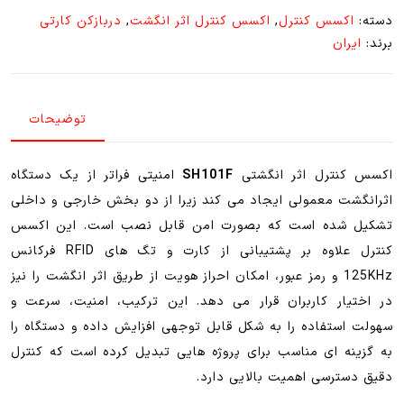
انگشت
دسته:
اکسس کنترل
,
اکسس کنترل اثر انگشت
,
دربازکن کارتی
SH101F
برند:
ایران
|
ارتباط
ویگند
توضیحات
رله
خارجی
عدد
اکسس کنترل اثر انگشتی
SH101F
امنیتی فراتر از یک دستگاه
اثرانگشت معمولی ایجاد می کند زیرا از دو بخش خارجی و داخلی
تشکیل شده است که بصورت امن قابل نصب است. این اکسس
کنترل علاوه بر پشتیبانی از کارت و تگ های RFID فرکانس
125KHz و رمز عبور، امکان احراز هویت از طریق اثر انگشت را نیز
در اختیار کاربران قرار می دهد. این ترکیب، امنیت، سرعت و
سهولت استفاده را به شکل قابل توجهی افزایش داده و دستگاه را
به گزینه ای مناسب برای پروژه هایی تبدیل کرده است که کنترل
دقیق دسترسی اهمیت بالایی دارد.