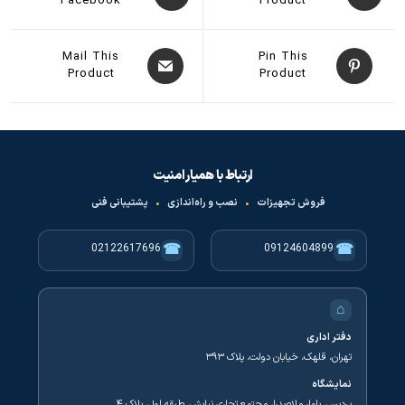
Facebook
Product
Mail This
Pin This
Product
Product
ارتباط با همیار امنیت
فروش تجهیزات
•
نصب و راه‌اندازی
•
پشتیبانی فنی
☎
☎
02122617696
09124604899
⌂
دفتر اداری
تهران، قلهک، خیابان دولت، پلاک ۳۹۳
نمایشگاه
پردیس، بلوار ملاصدرا، مجتمع تجاری نیایش، طبقه اول، پلاک ۴