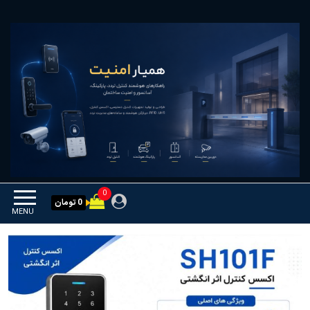
Ski
همیار امنیت
کنترل تردد و هوشمندسازی
t
تجهیزات
th
conten
0
0 تومان
MENU