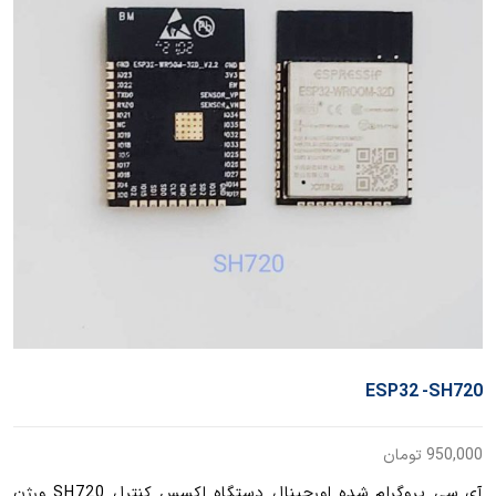
ESP32 -SH720
950,000
تومان
آی سی پروگرام شده اورجینال دستگاه اکسس کنترل SH720 ورژن