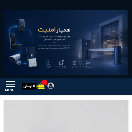
Ski
همیار امنیت
کنترل تردد و هوشمندسازی
t
تجهیزات
th
conten
0
0 تومان
MENU