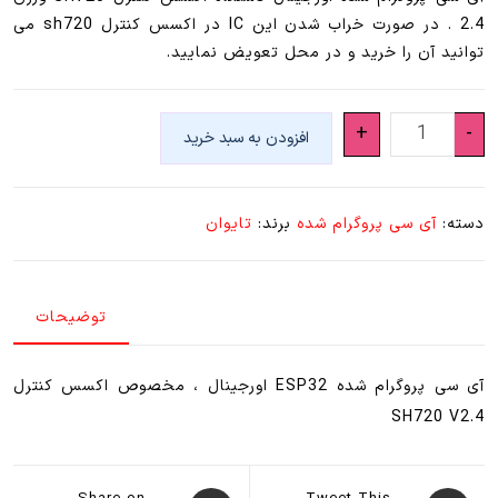
2.4 . در صورت خراب شدن این IC در اکسس کنترل sh720 می
توانید آن را خرید و در محل تعویض نمایید.
ESP32
+
-
افزودن به سبد خرید
-
SH720
عدد
دسته:
آی سی پروگرام شده
برند:
تایوان
توضیحات
آی سی پروگرام شده ESP32 اورجینال ، مخصوص اکسس کنترل
SH720 V2.4