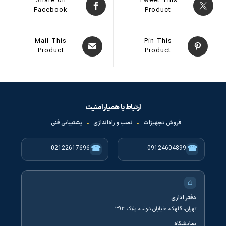
Share on
Tweet This
Facebook
Product
Mail This
Pin This
Product
Product
ارتباط با همیار امنیت
فروش تجهیزات
•
نصب و راه‌اندازی
•
پشتیبانی فنی
☎
☎
02122617696
09124604899
⌂
دفتر اداری
تهران، قلهک، خیابان دولت، پلاک ۳۹۳
نمایشگاه