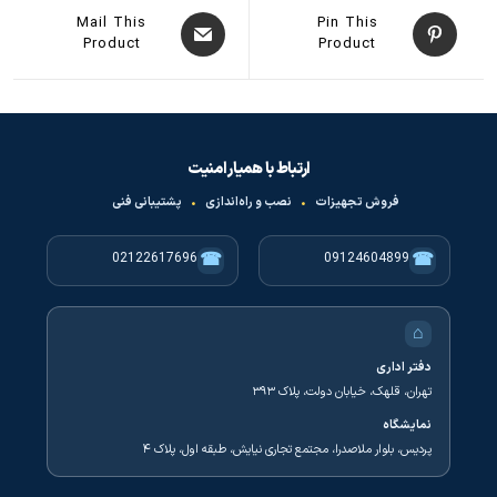
Mail This
Pin This
Product
Product
ارتباط با همیار امنیت
فروش تجهیزات
•
نصب و راه‌اندازی
•
پشتیبانی فنی
☎
☎
02122617696
09124604899
⌂
دفتر اداری
تهران، قلهک، خیابان دولت، پلاک ۳۹۳
نمایشگاه
پردیس، بلوار ملاصدرا، مجتمع تجاری نیایش، طبقه اول، پلاک ۴