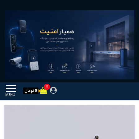
Ski
همیار امنیت
کنترل تردد و هوشمندسازی
t
تجهیزات
th
conten
0
0 تومان
MENU