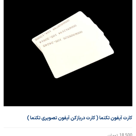
کارت آیفون تکنما ( کارت دربازکن آیفون تصویری تکنما )
18,500
تومان