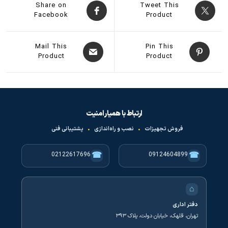
Share on
Tweet This
Facebook
Product
Mail This
Pin This
Product
Product
ارتباط با همیار امنیت
فروش تجهیزات
•
نصب و راه‌اندازی
•
پشتیبانی فنی
☎
☎
02122617696
09124604899
⌂
دفتر اداری
تهران، قلهک، خیابان دولت، پلاک ۳۹۳