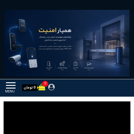
Ski
همیار امنیت
کنترل تردد و هوشمندسازی
t
تجهیزات
th
conten
0
0 تومان
MENU