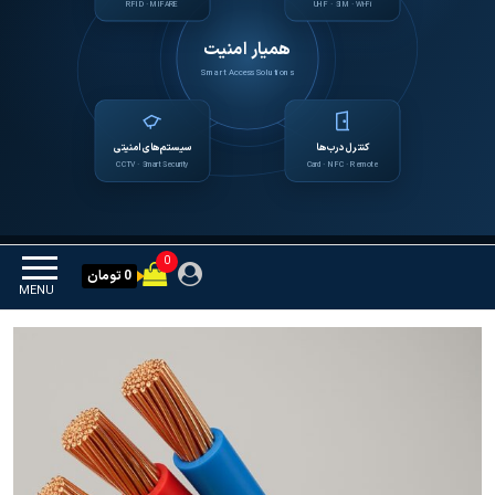
RFID · MIFARE
UHF · SIM · Wi-Fi
همیار امنیت
Smart Access Solutions
کنترل درب‌ها
سیستم‌های امنیتی
CCTV · Smart Security
Card · NFC · Remote
0
0 تومان
MENU