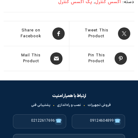
دسته:
اکسس کنترل
,
پک اکسس کنترل
عدد
Share on
Tweet This
Facebook
Product
Mail This
Pin This
Product
Product
ارتباط با همیار امنیت
فروش تجهیزات
•
نصب و راه‌اندازی
•
پشتیبانی فنی
☎
☎
02122617696
09124604899