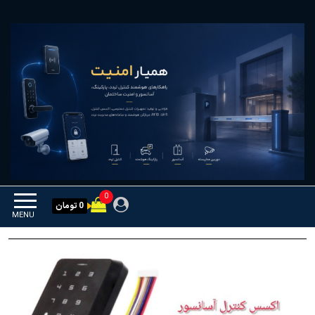
Ski
همیار امنیت
کنترل تردد و هوشمندسازی
t
تجهیزات
th
conten
0
0 تومان
MENU