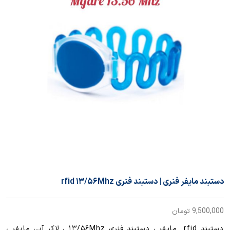
دستبند مایفر فنری | دستبند فنری rfid ۱۳/۵۶Mhz
9,500,000
تومان
دستبند rfid مایفر ، دستبند فنری ۱۳/۵۶Mhz ، لاکر آبی مایفر ،