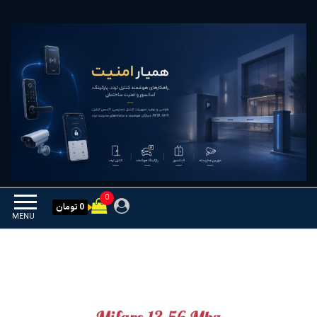
Ski
همیار امنیت
کنترل تردد و هوشمندسازی
t
تجهیزات
th
conten
0
0 تومان
MENU