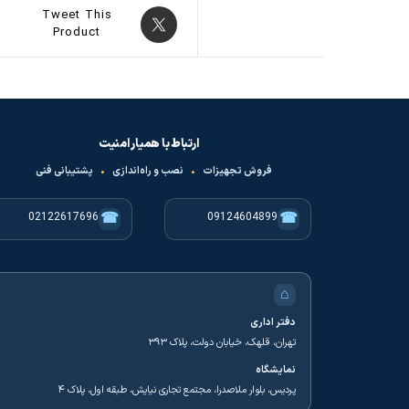
Tweet This
Product
ارتباط با همیار امنیت
فروش تجهیزات
•
نصب و راه‌اندازی
•
پشتیبانی فنی
☎
☎
02122617696
09124604899
⌂
دفتر اداری
تهران، قلهک، خیابان دولت، پلاک ۳۹۳
نمایشگاه
پردیس، بلوار ملاصدرا، مجتمع تجاری نیایش، طبقه اول، پلاک ۴