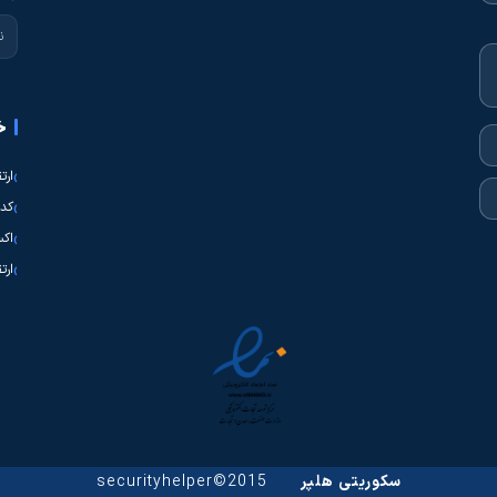
خ
ارت
کدی
اکس
ارت
سکوریتی هلپر
2015©securityhelper