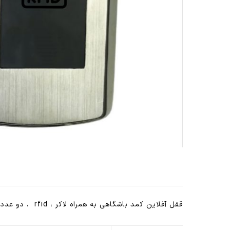
قفل آفلاین کمد باشگاهی به همراه لاکر ، rfid ، دو عدد دستبند مستر و اسلیو ، چهار عدد باتری مرغوب