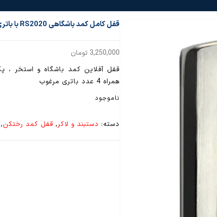
قفل کامل کمد باشگاهی RS2020 با باتری مرغوب (پک کامل قفل آفلاین rfid )
3,250,000
تومان
قفل آفلاین کمد باشگاه و استخر ، 
همراه 4 عدد باتری مرغوب
ناموجود
دسته:
دستبند و لاکر
,
قفل کمد رختکن
,