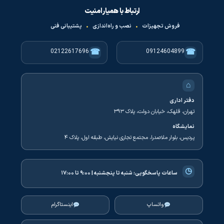
ارتباط با همیار امنیت
فروش تجهیزات
•
نصب و راه‌اندازی
•
پشتیبانی فنی
☎
☎
02122617696
09124604899
⌂
دفتر اداری
تهران، قلهک، خیابان دولت، پلاک ۳۹۳
نمایشگاه
پردیس، بلوار ملاصدرا، مجتمع تجاری نیایش، طبقه اول، پلاک ۴
◷
ساعات پاسخگویی:
شنبه تا پنجشنبه | ۹:۰۰ تا ۱۷:۰۰
واتساپ
اینستاگرام