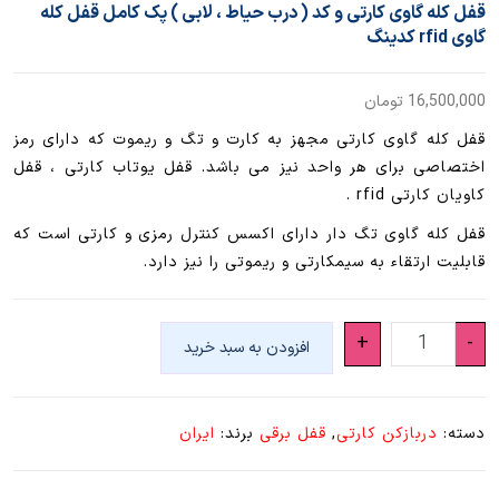
قفل کله گاوی کارتی و کد ( درب حیاط ، لابی ) پک کامل قفل کله
گاوی rfid کدینگ
16,500,000
تومان
قفل کله گاوی کارتی مجهز به کارت و تگ و ریموت که دارای رمز
اختصاصی برای هر واحد نیز می باشد. قفل یوتاب کارتی ، قفل
کاویان کارتی rfid .
قفل کله گاوی تگ دار دارای اکسس کنترل رمزی و کارتی است که
قابلیت ارتقاء به سیمکارتی و ریموتی را نیز دارد.
قفل
+
-
افزودن به سبد خرید
کله
گاوی
کارتی
دسته:
دربازکن کارتی
,
قفل برقی
برند:
ایران
و
کد