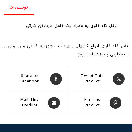
(
توضیحات
درب
حیاط
،
قفل کله گاوی به همراه پک کامل دربازکن کارتی
لابی
)
پک
قفل کله گاوی انواع کاویان و یوتاب مجهز به کارتی و ریموتی و
کامل
سیمکارتی و نیز قابلیت رمز
قفل
کله
گاوی
Share on
Tweet This
Facebook
Product
rfid
کدینگ
عدد
Mail This
Pin This
Product
Product