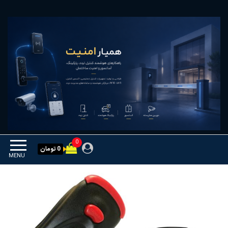
Ski
همیار امنیت
کنترل تردد و هوشمندسازی
t
تجهیزات
th
conten
0
0 تومان
MENU