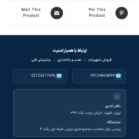
Mail This
Pin This
Product
Product
ارتباط با همیار امنیت
فروش تجهیزات
•
نصب و راه‌اندازی
•
پشتیبانی فنی
☎
☎
02122617696
09124604899
⌂
دفتر اداری
تهران، قلهک، خیابان دولت، پلاک ۳۹۳
نمایشگاه
پردیس، بلوار ملاصدرا، مجتمع تجاری نیایش، طبقه اول، پلاک ۴