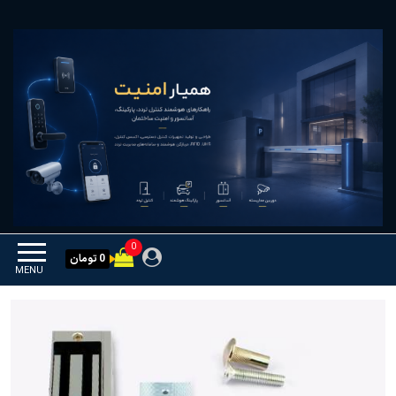
Ski
همیار امنیت
کنترل تردد و هوشمندسازی
t
تجهیزات
th
conten
0
0 تومان
MENU