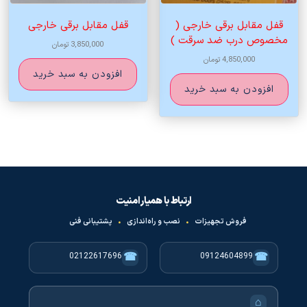
قفل مقابل برقی خارجی (
قفل مقابل برقی خارجی
مخصوص درب ضد سرقت )
3,850,000
تومان
4,850,000
تومان
افزودن به سبد خرید
افزودن به سبد خرید
ارتباط با همیار امنیت
فروش تجهیزات
•
نصب و راه‌اندازی
•
پشتیبانی فنی
☎
☎
02122617696
09124604899
⌂