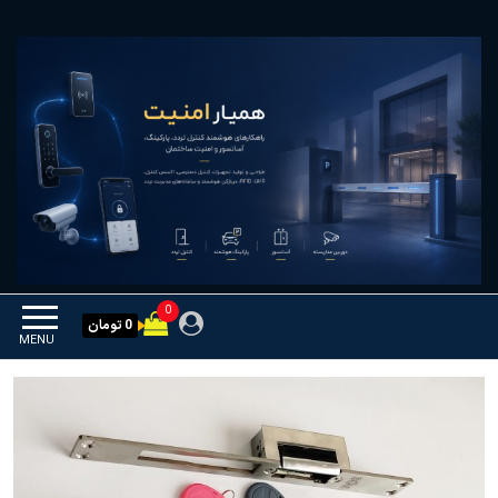
Ski
همیار امنیت
کنترل تردد و هوشمندسازی
t
تجهیزات
th
conten
0
0 تومان
MENU